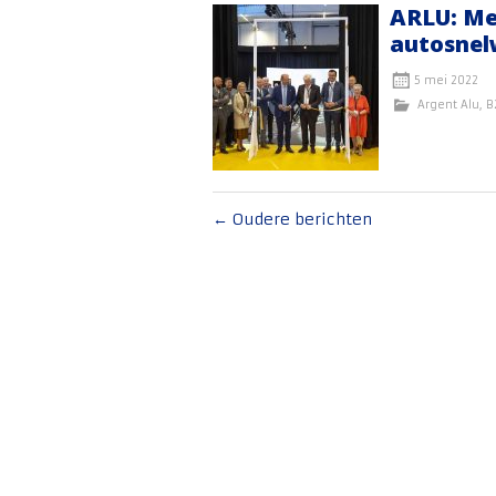
ARLU: Me
autosne
5 mei 2022
Argent Alu
,
B
Berichten
←
Oudere berichten
navigatie