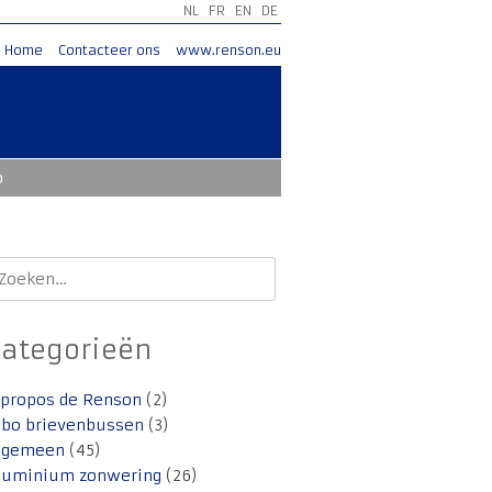
NL
FR
EN
DE
Home
Contacteer ons
www.renson.eu
o
oeken
aar:
Categorieën
 propos de Renson
(2)
lbo brievenbussen
(3)
lgemeen
(45)
luminium zonwering
(26)