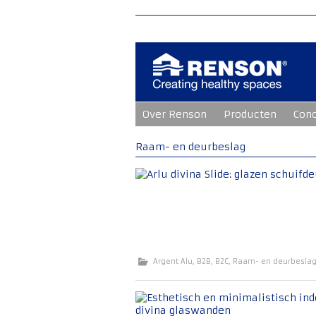
Ga
Over Renson
Producten
Con
naar
de
inhoud
Raam- en deurbeslag
Argent Alu
,
B2B
,
B2C
,
Raam- en deurbesla