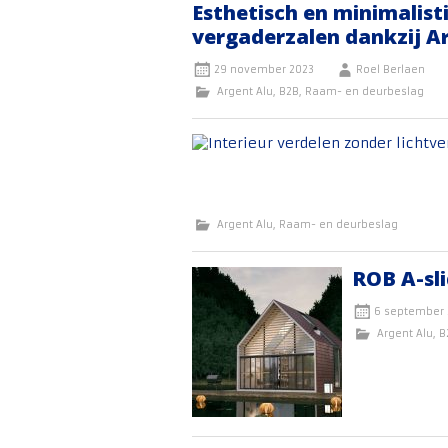
Esthetisch en minimalist
vergaderzalen dankzij A
29 november 2023
Roel Berlaen
Argent Alu
,
B2B
,
Raam- en deurbeslag
Argent Alu
,
Raam- en deurbeslag
ROB A-sl
6 september 
Argent Alu
,
B