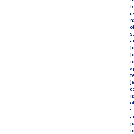
f
d
n
o
s
a
j
j
m
a
f
j
d
n
o
s
a
j
m