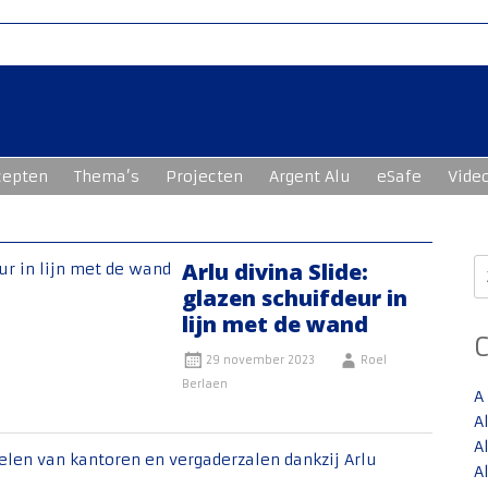
cepten
Thema’s
Projecten
Argent Alu
eSafe
Vide
Z
Arlu divina Slide:
n
glazen schuifdeur in
lijn met de wand
29 november 2023
Roel
Berlaen
A
g
A
A
A