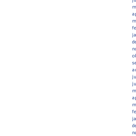
j
m
a
m
f
j
d
n
o
s
a
j
j
m
a
m
f
j
d
n