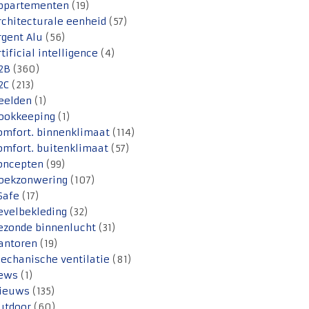
ppartementen
(19)
rchitecturale eenheid
(57)
rgent Alu
(56)
rtificial intelligence
(4)
2B
(360)
2C
(213)
eelden
(1)
ookkeeping
(1)
omfort. binnenklimaat
(114)
omfort. buitenklimaat
(57)
oncepten
(99)
oekzonwering
(107)
Safe
(17)
evelbekleding
(32)
ezonde binnenlucht
(31)
antoren
(19)
echanische ventilatie
(81)
ews
(1)
ieuws
(135)
utdoor
(60)