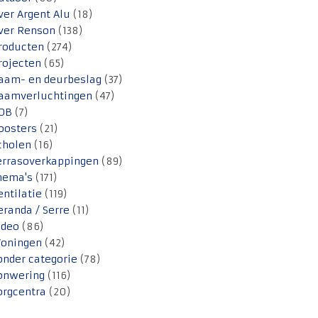
ver Argent Alu
(18)
ver Renson
(138)
roducten
(274)
rojecten
(65)
aam- en deurbeslag
(37)
aamverluchtingen
(47)
OB
(7)
oosters
(21)
cholen
(16)
errasoverkappingen
(89)
hema's
(171)
entilatie
(119)
eranda / Serre
(11)
ideo
(86)
oningen
(42)
onder categorie
(78)
onwering
(116)
orgcentra
(20)