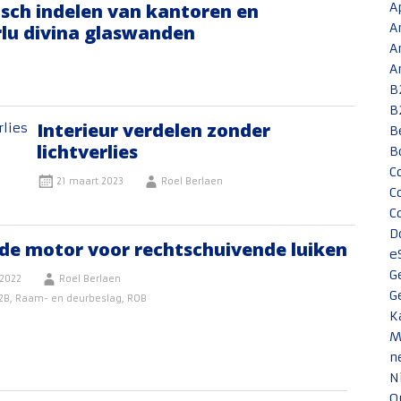
isch indelen van kantoren en
A
A
rlu divina glaswanden
A
A
B
B
Interieur verdelen zonder
B
lichtverlies
B
C
21 maart 2023
Roel Berlaen
C
C
D
ide motor voor rechtschuivende luiken
e
G
2022
Roel Berlaen
G
2B
,
Raam- en deurbeslag
,
ROB
K
M
n
N
O