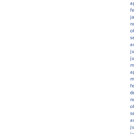
a
f
j
n
o
s
a
j
j
m
a
m
f
d
n
o
s
a
j