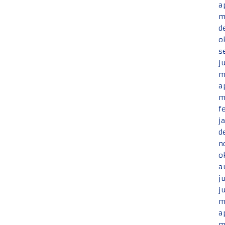
a
m
d
o
s
j
m
a
m
f
j
d
n
o
a
j
j
m
a
m