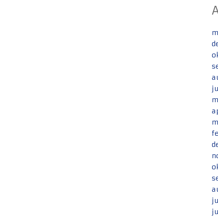
m
d
o
s
a
j
m
a
m
f
d
n
o
s
a
j
j