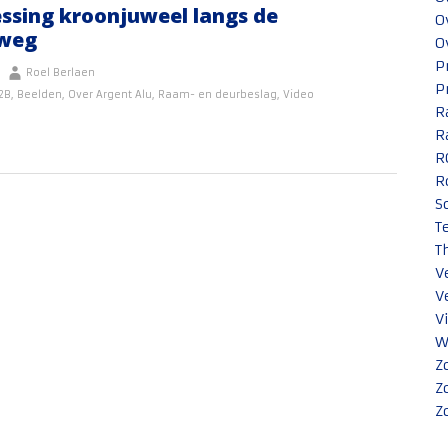
ssing kroonjuweel langs de
O
lweg
O
P
Roel Berlaen
P
2B
,
Beelden
,
Over Argent Alu
,
Raam- en deurbeslag
,
Video
R
R
R
R
S
T
T
V
V
V
W
Z
Z
Z