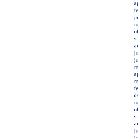
a
f
j
n
o
s
a
j
j
m
a
m
f
d
n
o
s
a
j