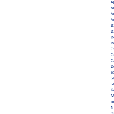
A
A
A
A
B
B
B
B
C
C
C
D
e
G
G
K
M
n
N
O