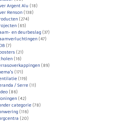
ver Argent Alu
(18)
ver Renson
(138)
roducten
(274)
rojecten
(65)
aam- en deurbeslag
(37)
aamverluchtingen
(47)
OB
(7)
oosters
(21)
cholen
(16)
errasoverkappingen
(89)
hema's
(171)
entilatie
(119)
eranda / Serre
(11)
ideo
(86)
oningen
(42)
onder categorie
(78)
onwering
(116)
orgcentra
(20)