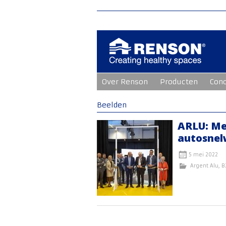
Ga
Over Renson
Producten
Con
naar
de
inhoud
Beelden
ARLU: Me
autosne
5 mei 2022
Argent Alu
,
B