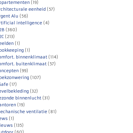
ppartementen
(19)
rchitecturale eenheid
(57)
rgent Alu
(56)
rtificial intelligence
(4)
2B
(360)
2C
(213)
eelden
(1)
ookkeeping
(1)
omfort. binnenklimaat
(114)
omfort. buitenklimaat
(57)
oncepten
(99)
oekzonwering
(107)
Safe
(17)
evelbekleding
(32)
ezonde binnenlucht
(31)
antoren
(19)
echanische ventilatie
(81)
ews
(1)
ieuws
(135)
utdoor
(60)