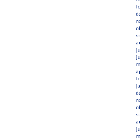
f
d
n
o
s
a
j
j
m
a
f
j
d
n
o
s
a
j
m