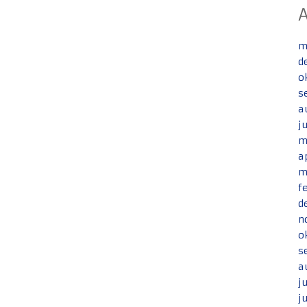
m
d
o
s
a
j
m
a
m
f
d
n
o
s
a
j
j