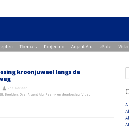
cepten
Thema’s
Projecten
Argent Alu
eSafe
Vide
Z
ssing kroonjuweel langs de
n
lweg
Roel Berlaen
2B
,
Beelden
,
Over Argent Alu
,
Raam- en deurbeslag
,
Video
A
A
A
A