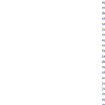
a
m
d
o
s
j
m
a
m
f
j
d
n
o
a
j
j
m
a
m