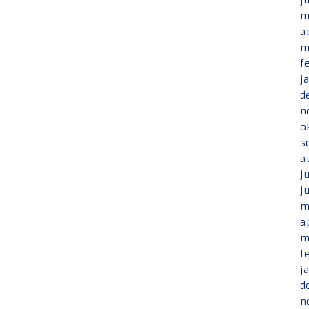
j
m
a
m
f
j
d
n
o
s
a
j
j
m
a
m
f
j
d
n