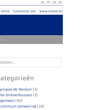
NL
FR
EN
DE
Home
Contacteer ons
www.renson.eu
o
oeken
aar:
Categorieën
 propos de Renson
(2)
lbo brievenbussen
(3)
lgemeen
(45)
luminium zonwering
(26)