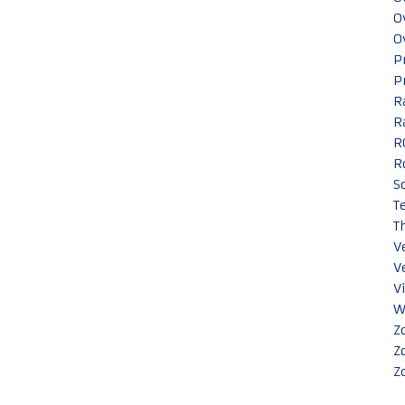
O
O
P
P
R
R
R
R
S
T
T
V
V
V
W
Z
Z
Z