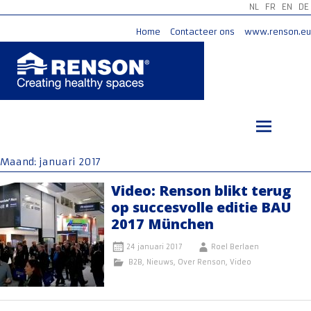
NL
FR
EN
DE
Home
Contacteer ons
www.renson.eu
Ga
naar
de
inhoud
Maand:
januari 2017
Video: Renson blikt terug
op succesvolle editie BAU
2017 München
24 januari 2017
Roel Berlaen
B2B
,
Nieuws
,
Over Renson
,
Video