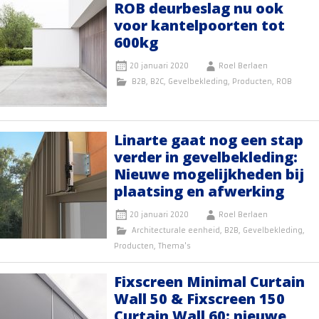
ROB deurbeslag nu ook
voor kantelpoorten tot
600kg
20 januari 2020
Roel Berlaen
B2B
,
B2C
,
Gevelbekleding
,
Producten
,
ROB
Linarte gaat nog een stap
verder in gevelbekleding:
Nieuwe mogelijkheden bij
plaatsing en afwerking
20 januari 2020
Roel Berlaen
Architecturale eenheid
,
B2B
,
Gevelbekleding
,
Producten
,
Thema's
Fixscreen Minimal Curtain
Wall 50 & Fixscreen 150
Curtain Wall 60: nieuwe