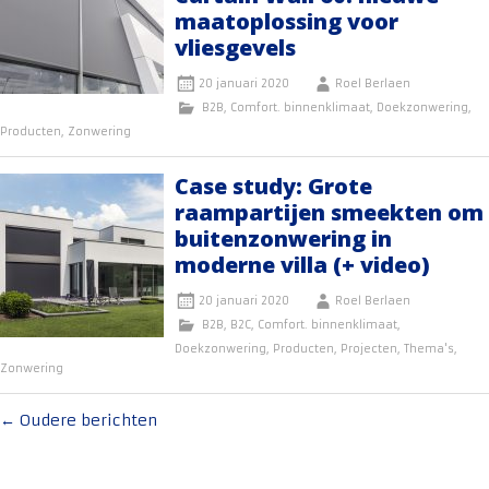
maatoplossing voor
vliesgevels
20 januari 2020
Roel Berlaen
B2B
,
Comfort. binnenklimaat
,
Doekzonwering
,
Producten
,
Zonwering
Case study: Grote
raampartijen smeekten om
buitenzonwering in
moderne villa (+ video)
20 januari 2020
Roel Berlaen
B2B
,
B2C
,
Comfort. binnenklimaat
,
Doekzonwering
,
Producten
,
Projecten
,
Thema's
,
Zonwering
Berichten
←
Oudere berichten
navigatie