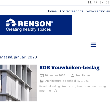
NL
FR
EN
DE
Home
Contacteer ons
www.renson.eu
Ga
naar
de
inhoud
Maand:
januari 2020
ROB Vouwluiken-beslag
20 januari 2020
Roel Berlaen
Architecturale eenheid
,
B2B
,
B2C
,
Gevelbekleding
,
Producten
,
Raam- en deurbeslag
,
ROB
,
Thema's