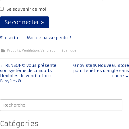
Se souvenir de moi
S’inscrire
Mot de passe perdu ?
Produits
,
Ventilation
,
Ventilation mécanique
Navigation
←
RENSON® vous présente
Panovista®: Nouveau store
son système de conduits
pour fenêtres d’angle sans
de
flexibles de ventilation :
cadre
→
l'article
Easyflex®
Rechercher :
Catégories