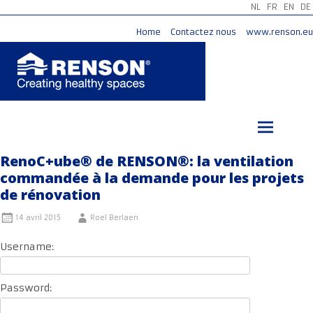
NL
FR
EN
DE
Home
Contactez nous
www.renson.eu
Aller
au
contenu
principal
RenoC+ube® de RENSON®: la ventilation
commandée à la demande pour les projets
de rénovation
14 avril 2015
Roel Berlaen
Username:
Password: