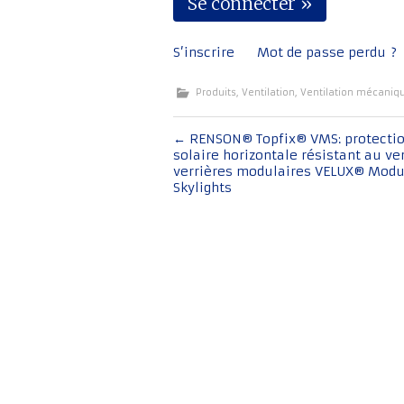
S’inscrire
Mot de passe perdu ?
Produits
,
Ventilation
,
Ventilation mécaniq
Navigation
←
RENSON® Topfix® VMS: protecti
solaire horizontale résistant au ve
de
verrières modulaires VELUX® Modu
l'article
Skylights