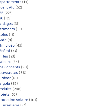
ppartements
(14)
rgent Alu
(52)
2B
(223)
2C
(123)
ardages
(31)
atiments
(19)
coles
(10)
Safe
(9)
ilm vidéo
(45)
énéral
(33)
rilles
(23)
aisons
(34)
os Concepts
(90)
ouveautés
(88)
utdoor
(61)
ergola
(87)
roduits
(248)
rojets
(55)
rotection solaire
(101)
uincaillerie
(37)