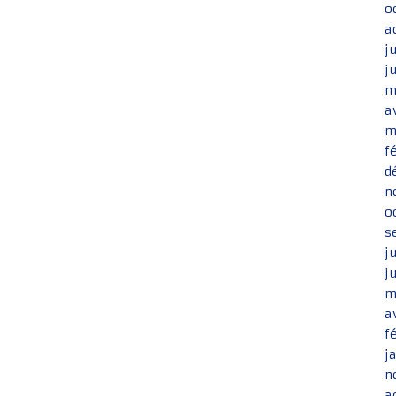
o
a
j
j
m
a
m
f
d
n
o
s
j
j
m
a
f
j
n
a