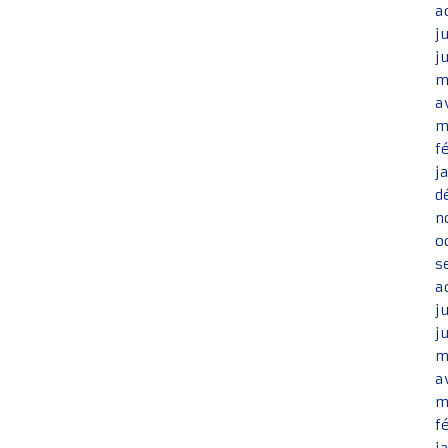
a
j
j
m
a
m
f
j
d
n
o
s
a
j
j
m
a
m
f