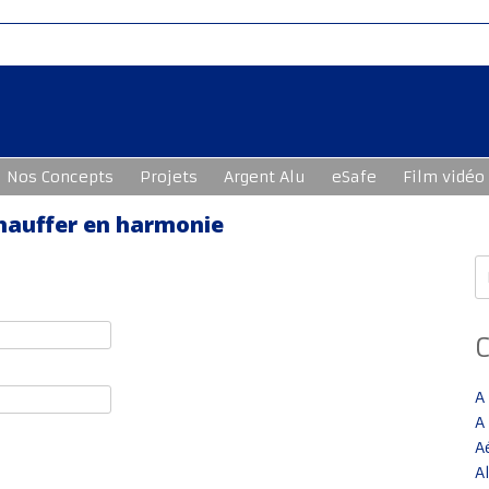
Nos Concepts
Projets
Argent Alu
eSafe
Film vidéo
chauffer en harmonie
R
A
A
A
A