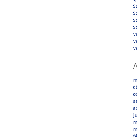
S
S
S
S
V
V
V
m
d
o
s
a
j
m
m
f