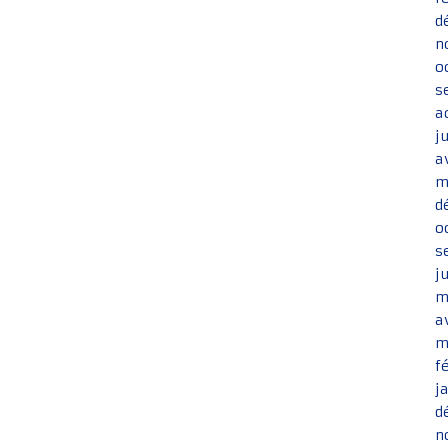
d
n
o
s
a
j
a
m
d
o
s
j
m
a
m
f
j
d
n