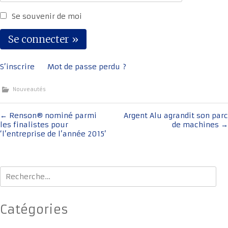
Se souvenir de moi
S’inscrire
Mot de passe perdu ?
Nouveautés
Navigation
←
Renson® nominé parmi
Argent Alu agrandit son parc
les finalistes pour
de machines
→
de
‘l’entreprise de l’année 2015’
l'article
Rechercher :
Catégories