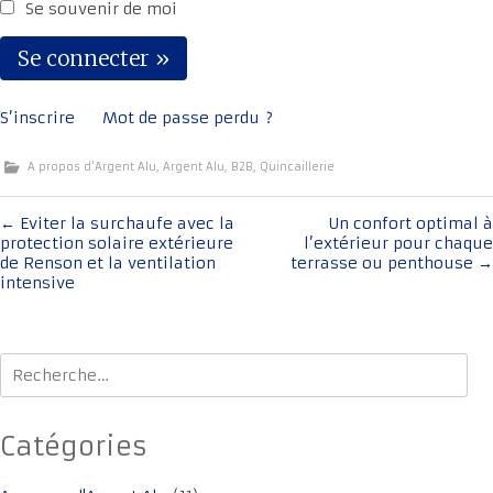
Se souvenir de moi
S’inscrire
Mot de passe perdu ?
A propos d'Argent Alu
,
Argent Alu
,
B2B
,
Quincaillerie
Navigation
←
Eviter la surchaufe avec la
Un confort optimal à
protection solaire extérieure
l’extérieur pour chaque
de
de Renson et la ventilation
terrasse ou penthouse
→
l'article
intensive
Rechercher :
Catégories