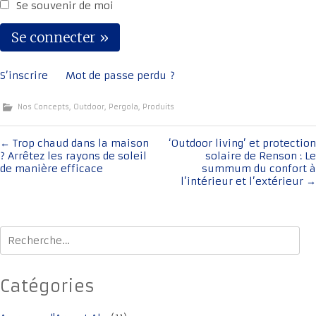
Se souvenir de moi
S’inscrire
Mot de passe perdu ?
Nos Concepts
,
Outdoor
,
Pergola
,
Produits
Navigation
←
Trop chaud dans la maison
‘Outdoor living’ et protection
? Arrêtez les rayons de soleil
solaire de Renson : Le
de
de manière efficace
summum du confort à
l'article
l’intérieur et l’extérieur
→
Rechercher :
Catégories