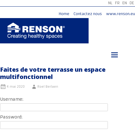
NL
FR
EN
DE
Home
Contactez nous
www.renson.eu
Aller
au
contenu
principal
Faites de votre terrasse un espace
multifonctionnel
4 mai 2020
Roel Berlaen
Username:
Password: