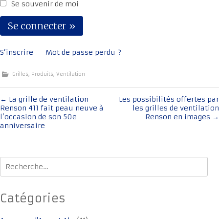
Se souvenir de moi
S’inscrire
Mot de passe perdu ?
Grilles
,
Produits
,
Ventilation
Navigation
←
La grille de ventilation
Les possibilités offertes par
Renson 411 fait peau neuve à
les grilles de ventilation
de
l’occasion de son 50e
Renson en images
→
l'article
anniversaire
Rechercher :
Catégories