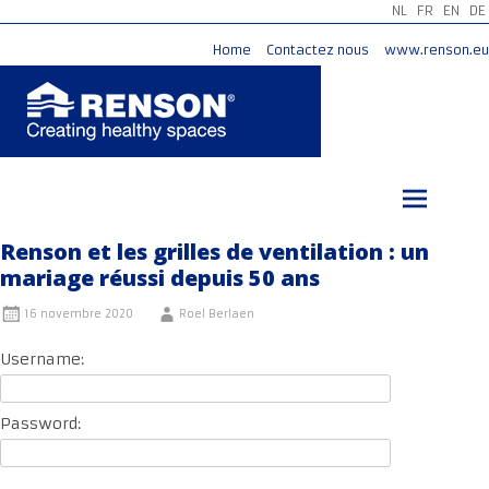
NL
FR
EN
DE
Home
Contactez nous
www.renson.eu
Aller
au
contenu
principal
Renson et les grilles de ventilation : un
mariage réussi depuis 50 ans
16 novembre 2020
Roel Berlaen
Username:
Password: