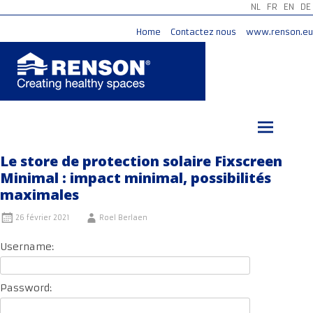
NL
FR
EN
DE
Home
Contactez nous
www.renson.eu
Aller
au
contenu
principal
Le store de protection solaire Fixscreen
Minimal : impact minimal, possibilités
maximales
26 février 2021
Roel Berlaen
Username:
Password: