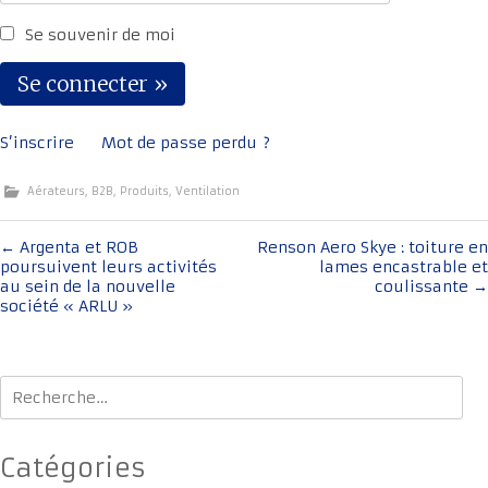
Se souvenir de moi
S’inscrire
Mot de passe perdu ?
Aérateurs
,
B2B
,
Produits
,
Ventilation
Navigation
←
Argenta et ROB
Renson Aero Skye : toiture en
poursuivent leurs activités
lames encastrable et
de
au sein de la nouvelle
coulissante
→
l'article
société « ARLU »
Rechercher :
Catégories