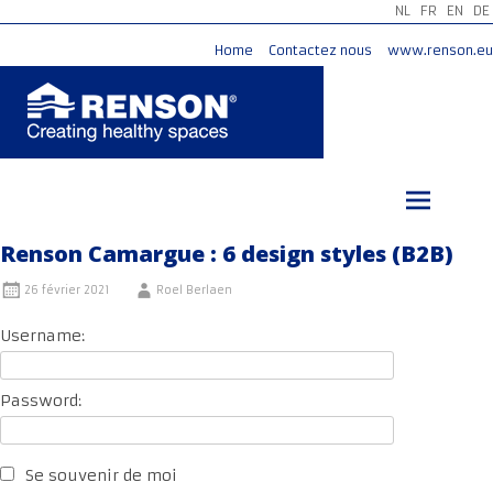
NL
FR
EN
DE
Home
Contactez nous
www.renson.eu
Aller
au
contenu
principal
Renson Camargue : 6 design styles (B2B)
26 février 2021
Roel Berlaen
Username:
Password:
Se souvenir de moi