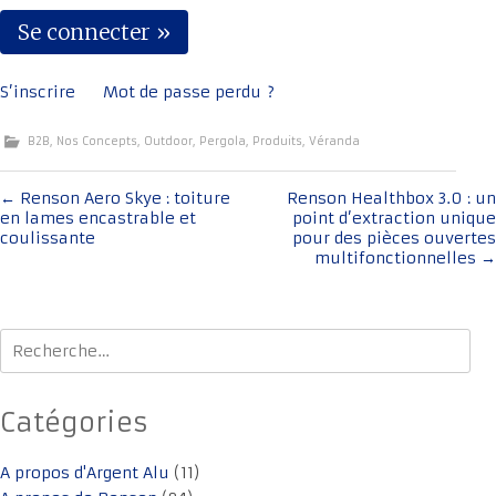
S’inscrire
Mot de passe perdu ?
B2B
,
Nos Concepts
,
Outdoor
,
Pergola
,
Produits
,
Véranda
Navigation
←
Renson Aero Skye : toiture
Renson Healthbox 3.0 : un
en lames encastrable et
point d’extraction unique
de
coulissante
pour des pièces ouvertes
l'article
multifonctionnelles
→
Rechercher :
Catégories
A propos d'Argent Alu
(11)