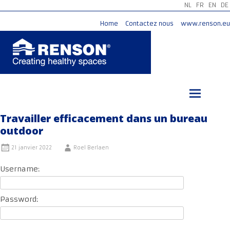
NL
FR
EN
DE
Home
Contactez nous
www.renson.eu
Aller
au
contenu
principal
Travailler efficacement dans un bureau
outdoor
21 janvier 2022
Roel Berlaen
Username:
Password: