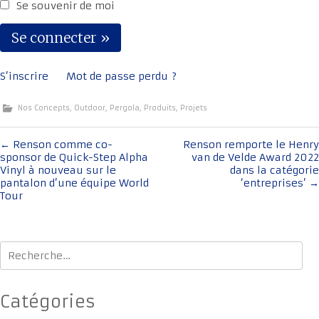
Se souvenir de moi
S’inscrire
Mot de passe perdu ?
Nos Concepts
,
Outdoor
,
Pergola
,
Produits
,
Projets
Navigation
←
Renson comme co-
Renson remporte le Henry
sponsor de Quick-Step Alpha
van de Velde Award 2022
de
Vinyl à nouveau sur le
dans la catégorie
l'article
pantalon d’une équipe World
‘entreprises’
→
Tour
Rechercher :
Catégories