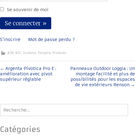
Se souvenir de moi
S’inscrire
Mot de passe perdu ?
B2B
,
B2C
,
Outdoor
,
Pergola
,
Produits
Navigation
←
Argenta Pivotica Pro E :
Panneaux Outdoor Loggia : Un
amélioration avec pivot
montage facilité et plus de
de
supérieur réglable
possibilités pour les espaces
l'article
de vie extérieurs Renson
→
Rechercher :
Catégories