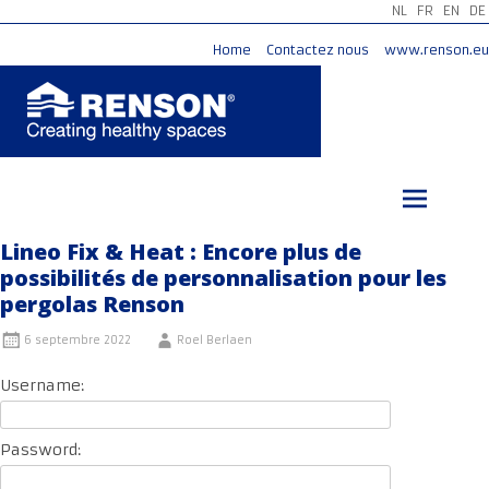
NL
FR
EN
DE
Home
Contactez nous
www.renson.eu
Aller
au
contenu
principal
Lineo Fix & Heat : Encore plus de
possibilités de personnalisation pour les
pergolas Renson
6 septembre 2022
Roel Berlaen
Username:
Password: