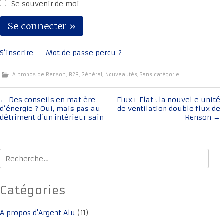
Se souvenir de moi
S’inscrire
Mot de passe perdu ?
A propos de Renson
,
B2B
,
Général
,
Nouveautés
,
Sans catégorie
Navigation
←
Des conseils en matière
Flux+ Flat : la nouvelle unité
d’énergie ? Oui, mais pas au
de ventilation double flux de
de
détriment d’un intérieur sain
Renson
→
l'article
Rechercher :
Catégories
A propos d'Argent Alu
(11)