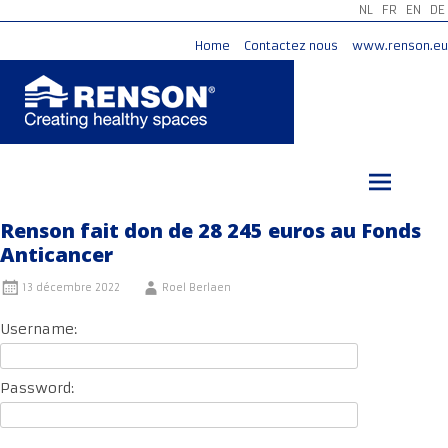
NL
FR
EN
DE
Home
Contactez nous
www.renson.eu
Aller
au
contenu
principal
Renson fait don de 28 245 euros au Fonds
Anticancer
13 décembre 2022
Roel Berlaen
Username:
Password: