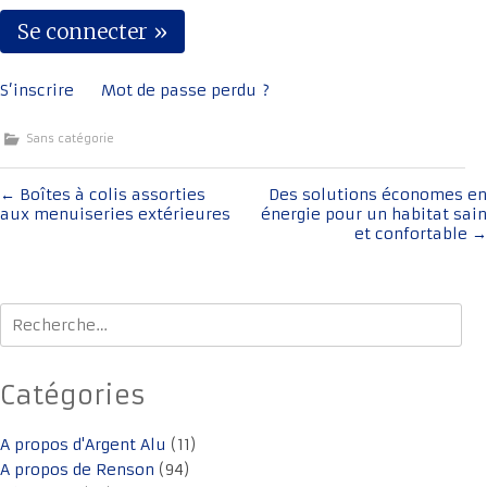
S’inscrire
Mot de passe perdu ?
Sans catégorie
Navigation
←
Boîtes à colis assorties
Des solutions économes en
aux menuiseries extérieures
énergie pour un habitat sain
de
et confortable
→
l'article
Rechercher :
Catégories
A propos d'Argent Alu
(11)
A propos de Renson
(94)