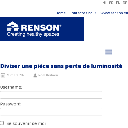
NL
FR
EN
DE
Home
Contactez nous
www.renson.eu
Aller
au
contenu
principal
Diviser une pièce sans perte de luminosité
21 mars 2023
Roel Berlaen
Username:
Password:
Se souvenir de moi