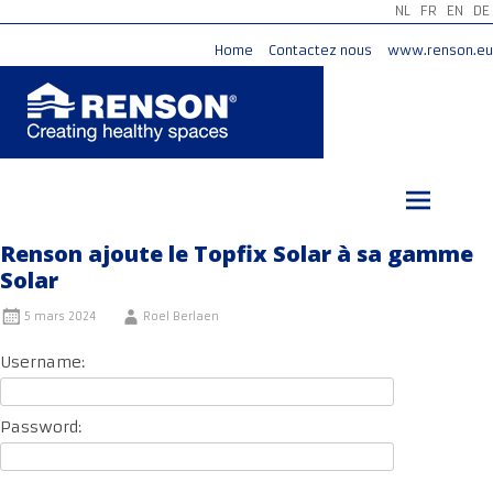
NL
FR
EN
DE
Home
Contactez nous
www.renson.eu
Aller
au
contenu
principal
Renson ajoute le Topfix Solar à sa gamme
Solar
5 mars 2024
Roel Berlaen
Username:
Password: