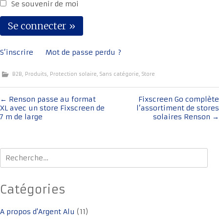
Se souvenir de moi
S’inscrire
Mot de passe perdu ?
B2B
,
Produits
,
Protection solaire
,
Sans catégorie
,
Store
Navigation
←
Renson passe au format
Fixscreen Go complète
XL avec un store Fixscreen de
l’assortiment de stores
de
7 m de large
solaires Renson
→
l'article
Rechercher :
Catégories
A propos d'Argent Alu
(11)