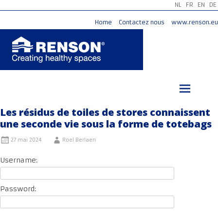
NL
FR
EN
DE
Home
Contactez nous
www.renson.eu
Aller
au
contenu
principal
Les résidus de toiles de stores connaissent
une seconde vie sous la forme de totebags
27 mai 2024
Roel Berlaen
Username:
Password: