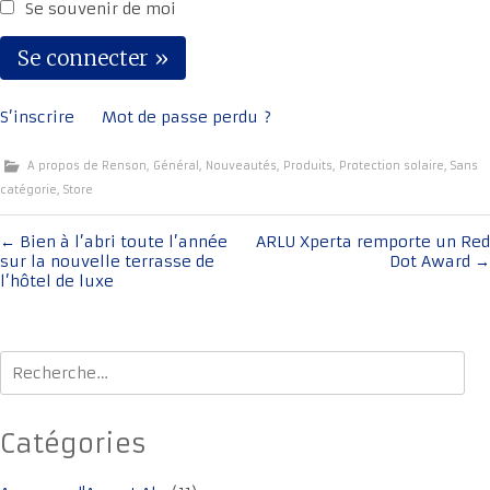
Se souvenir de moi
S’inscrire
Mot de passe perdu ?
A propos de Renson
,
Général
,
Nouveautés
,
Produits
,
Protection solaire
,
Sans
catégorie
,
Store
Navigation
←
Bien à l’abri toute l’année
ARLU Xperta remporte un Red
sur la nouvelle terrasse de
Dot Award
→
de
l’hôtel de luxe
l'article
Rechercher :
Catégories