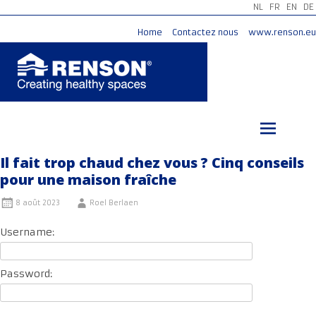
NL
FR
EN
DE
Home
Contactez nous
www.renson.eu
Aller
au
contenu
principal
Il fait trop chaud chez vous ? Cinq conseils
pour une maison fraîche
8 août 2023
Roel Berlaen
Username:
Password: