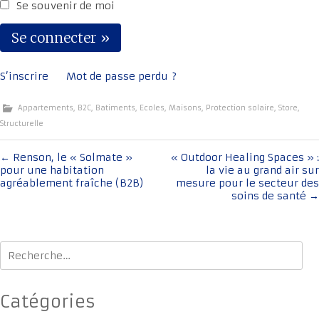
Se souvenir de moi
S’inscrire
Mot de passe perdu ?
Appartements
,
B2C
,
Batiments
,
Ecoles
,
Maisons
,
Protection solaire
,
Store
,
Structurelle
Navigation
←
Renson, le « Solmate »
« Outdoor Healing Spaces » :
pour une habitation
la vie au grand air sur
de
agréablement fraîche (B2B)
mesure pour le secteur des
l'article
soins de santé
→
Rechercher :
Catégories