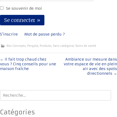
Se souvenir de moi
S’inscrire
Mot de passe perdu ?
Nos Concepts
,
Pergola
,
Produits
,
Sans catégorie
,
Soins de santé
Navigation
←
Il fait trop chaud chez
Ambiance sur mesure dans
vous ? Cinq conseils pour une
votre espace de vie en plein
de
maison fraîche
air avec des spots
l'article
directionnels
→
Rechercher :
Catégories