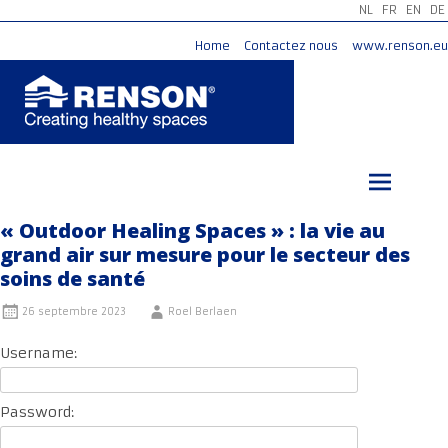
NL
FR
EN
DE
Home
Contactez nous
www.renson.eu
Aller
au
contenu
principal
« Outdoor Healing Spaces » : la vie au
grand air sur mesure pour le secteur des
soins de santé
26 septembre 2023
Roel Berlaen
Username:
Password: