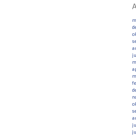
m
d
o
s
a
j
m
a
m
f
d
n
o
s
a
j
j