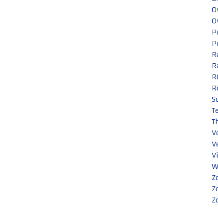
O
O
P
P
R
R
R
R
S
T
T
V
V
V
W
Z
Z
Z