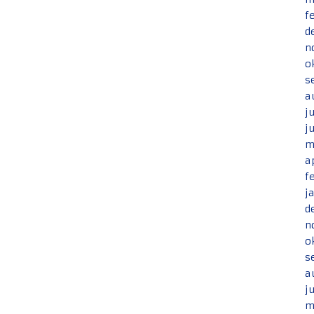
f
d
n
o
s
a
j
j
m
a
f
j
d
n
o
s
a
j
m