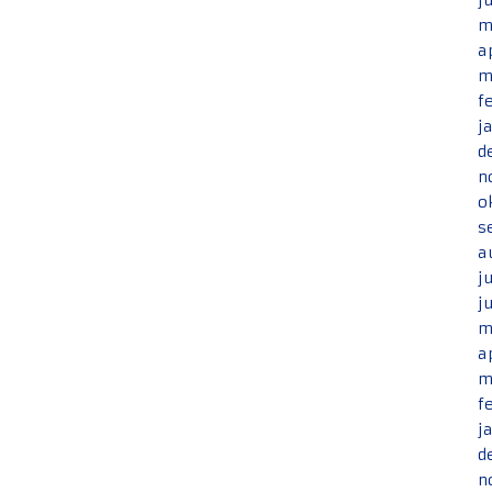
j
m
a
m
f
j
d
n
o
s
a
j
j
m
a
m
f
j
d
n