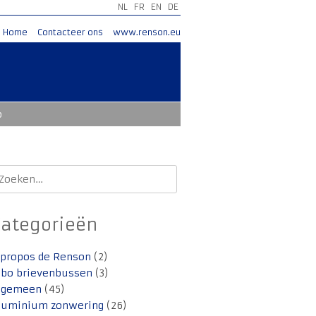
NL
FR
EN
DE
Home
Contacteer ons
www.renson.eu
o
oeken
aar:
Categorieën
 propos de Renson
(2)
lbo brievenbussen
(3)
lgemeen
(45)
luminium zonwering
(26)