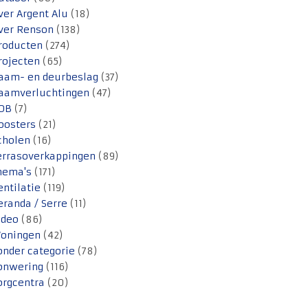
ver Argent Alu
(18)
ver Renson
(138)
roducten
(274)
rojecten
(65)
aam- en deurbeslag
(37)
aamverluchtingen
(47)
OB
(7)
oosters
(21)
cholen
(16)
errasoverkappingen
(89)
hema's
(171)
entilatie
(119)
eranda / Serre
(11)
ideo
(86)
oningen
(42)
onder categorie
(78)
onwering
(116)
orgcentra
(20)