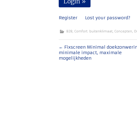
Register
Lost your password?
B2B
,
Comfort. buitenklimaat
,
Concepten
,
O
Bericht
←
Fixscreen Minimal doekzonwerin
minimale impact, maximale
navigatie
mogelijkheden