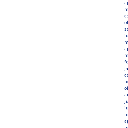
a
m
d
o
s
j
m
a
m
f
j
d
n
o
a
j
j
m
a
m