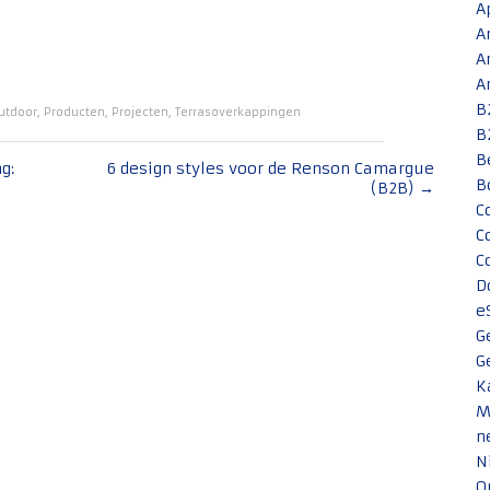
A
A
A
A
B
utdoor
,
Producten
,
Projecten
,
Terrasoverkappingen
B
B
g:
6 design styles voor de Renson Camargue
B
(B2B)
→
C
C
C
D
e
G
G
K
M
n
N
O