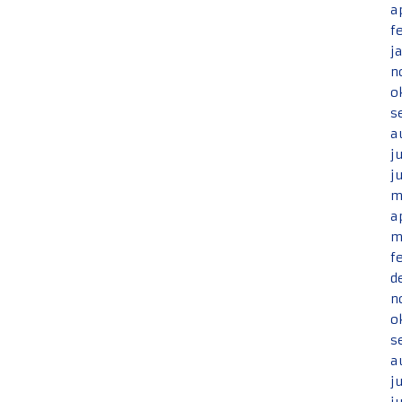
a
f
j
n
o
s
a
j
j
m
a
m
f
d
n
o
s
a
j