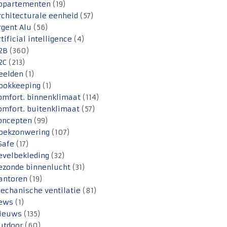
ppartementen
(19)
rchitecturale eenheid
(57)
rgent Alu
(56)
rtificial intelligence
(4)
2B
(360)
2C
(213)
eelden
(1)
ookkeeping
(1)
omfort. binnenklimaat
(114)
omfort. buitenklimaat
(57)
oncepten
(99)
oekzonwering
(107)
Safe
(17)
evelbekleding
(32)
ezonde binnenlucht
(31)
antoren
(19)
echanische ventilatie
(81)
ews
(1)
ieuws
(135)
utdoor
(60)