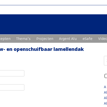
cepten
Thema’s
Projecten
Argent Alu
eSafe
Vide
w- en openschuifbaar lamellendak
Z
n
A
A
A
A