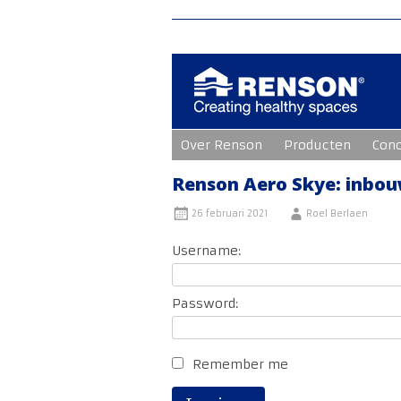
Ga
Over Renson
Producten
Con
naar
de
inhoud
Renson Aero Skye: inbou
26 februari 2021
Roel Berlaen
Username:
Password:
Remember me