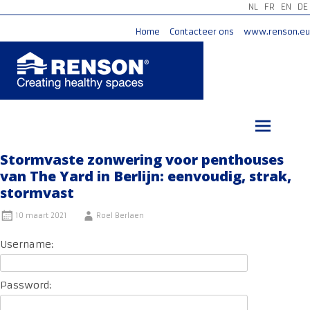
NL
FR
EN
DE
Home
Contacteer ons
www.renson.eu
Ga
naar
de
inhoud
Stormvaste zonwering voor penthouses
van The Yard in Berlijn: eenvoudig, strak,
stormvast
10 maart 2021
Roel Berlaen
Username:
Password: