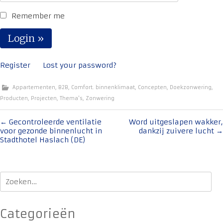
Remember me
Register
Lost your password?
Appartementen
,
B2B
,
Comfort. binnenklimaat
,
Concepten
,
Doekzonwering
,
Producten
,
Projecten
,
Thema's
,
Zonwering
Bericht
←
Gecontroleerde ventilatie
Word uitgeslapen wakker,
voor gezonde binnenlucht in
dankzij zuivere lucht
→
navigatie
Stadthotel Haslach (DE)
Zoeken
naar:
Categorieën