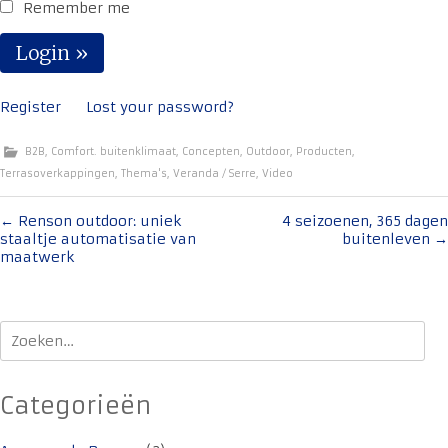
Remember me
Register
Lost your password?
B2B
,
Comfort. buitenklimaat
,
Concepten
,
Outdoor
,
Producten
,
Terrasoverkappingen
,
Thema's
,
Veranda / Serre
,
Video
Bericht
←
Renson outdoor: uniek
4 seizoenen, 365 dagen
staaltje automatisatie van
buitenleven
→
navigatie
maatwerk
Zoeken
naar:
Categorieën