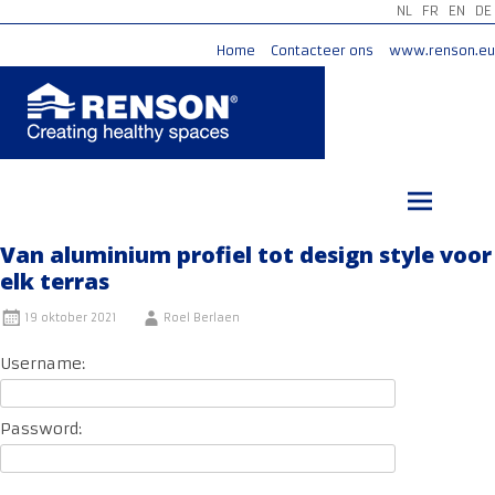
NL
FR
EN
DE
Home
Contacteer ons
www.renson.eu
Ga
naar
de
inhoud
Van aluminium profiel tot design style voor
elk terras
19 oktober 2021
Roel Berlaen
Username:
Password: