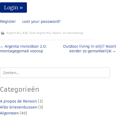
Register
Lost your password?
Argent Alu
,
B2B
,
Over Argent Alu
,
Raam- en deurbeslag
Bericht
←
Argenta Invisidoor 2.0:
Outdoor living in stijl? Nooit
montagegemak voorop
eerder zo gemakkelijk!
→
navigatie
Zoeken
naar:
Categorieën
A propos de Renson
(2)
Albo brievenbussen
(3)
Algemeen
(45)