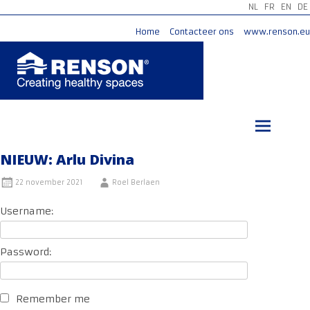
NL
FR
EN
DE
Home
Contacteer ons
www.renson.eu
Ga
naar
de
inhoud
NIEUW: Arlu Divina
22 november 2021
Roel Berlaen
Username:
Password:
Remember me