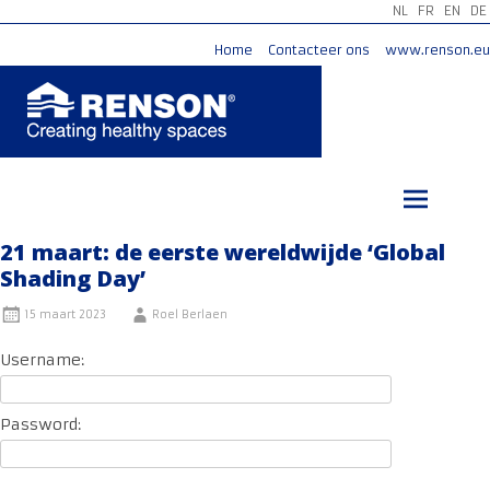
NL
FR
EN
DE
Home
Contacteer ons
www.renson.eu
Ga
naar
de
inhoud
21 maart: de eerste wereldwijde ‘Global
Shading Day’
15 maart 2023
Roel Berlaen
Username:
Password: