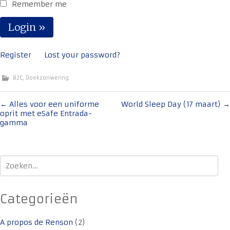
Remember me
Register
Lost your password?
B2C
,
Doekzonwering
Bericht
←
Alles voor een uniforme
World Sleep Day (17 maart)
→
oprit met eSafe Entrada-
navigatie
gamma
Zoeken
naar:
Categorieën
A propos de Renson
(2)