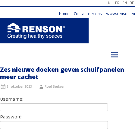
NL
FR
EN
DE
Home
Contacteer ons
www.renson.eu
Ga
naar
de
inhoud
Zes nieuwe doeken geven schuifpanelen
meer cachet
31 oktober 2023
Roel Berlaen
Username:
Password: