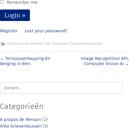
Remember me
Register
Lost your password?
Architecturale eenheid
,
B2B
,
Producten
,
Terrasoverkappingen
Bericht
←
Terrasoverkapping én
Image Recognition API,
berging in één:
Computer Vision AI
→
navigatie
Zoeken
naar:
Categorieën
A propos de Renson
(2)
Albo brievenbussen
(3)