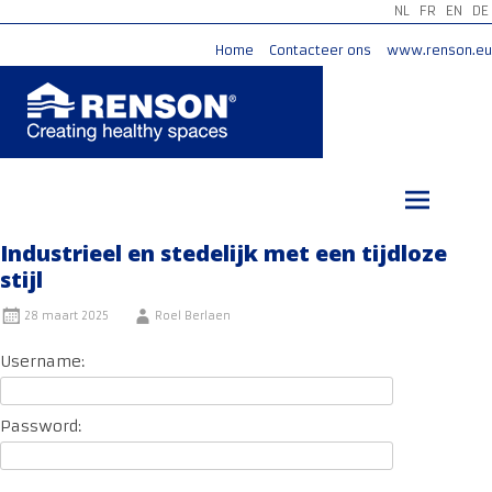
NL
FR
EN
DE
Home
Contacteer ons
www.renson.eu
Ga
naar
de
inhoud
Industrieel en stedelijk met een tijdloze
stijl
28 maart 2025
Roel Berlaen
Username:
Password: