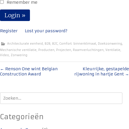
Remember me
Register
Lost your password?
Architecturale eenheid
,
B2B
,
B2C
,
Comfort. binnenklimaat
,
Doekzonwering
,
Mechanische ventilatie
,
Producten
,
Projecten
,
Raamverluchtingen
,
Ventilatie
,
Video
,
Zonwering
Bericht
←
Renson One wint Belgian
Kleurrijke, gestapelde
Construction Award
rijwoning in hartje Gent
→
navigatie
Zoeken
naar:
Categorieën