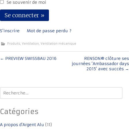
Se souvenir de moi
S’inscrire
Mot de passe perdu ?
Produits
,
Ventilation
,
Ventilation mécanique
Navigation
←
PREVIEW SWISSBAU 2016
RENSON® clôture ses
journées ‘Ambassador days
de
2015’ avec succès
→
l'article
Rechercher :
Catégories
A propos d'Argent Alu
(11)