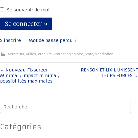
Se souvenir de moi
S’inscrire
Mot de passe perdu ?
Aérateurs
,
Grilles
,
Produits
,
Protection solaire
,
Store
,
Ventilation
Navigation
←
Nouveau Fixscreen
RENSON ET LIXIL UNISSENT
Minimal : Impact minimal,
LEURS FORCES
→
de
possibilités maximales
l'article
Rechercher :
Catégories