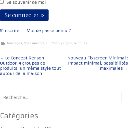
Se souvenir de moi
S’inscrire
Mot de passe perdu ?
Bardages
,
Nos Concepts
,
Outdoor
,
Pergola
,
Produits
Navigation
←
Le Concept Renson
Nouveau Fixscreen Minimal :
Outdoor: 4 groupes de
Impact minimal, possibilités
de
produits, un même style tout
maximales
→
l'article
autour de la maison
Rechercher :
Catégories