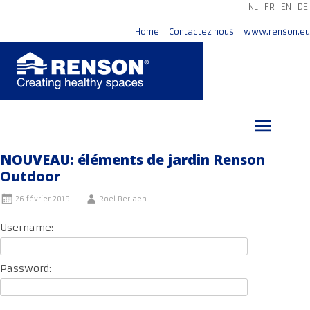
NL
FR
EN
DE
Home
Contactez nous
www.renson.eu
Aller
au
contenu
principal
NOUVEAU: éléments de jardin Renson
Outdoor
26 février 2019
Roel Berlaen
Username:
Password: