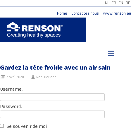
NL
FR
EN
DE
Home
Contactez nous
www.renson.eu
Aller
au
contenu
principal
Gardez la tête froide avec un air sain
7 avril 2020
Roel Berlaen
Username:
Password:
Se souvenir de moi