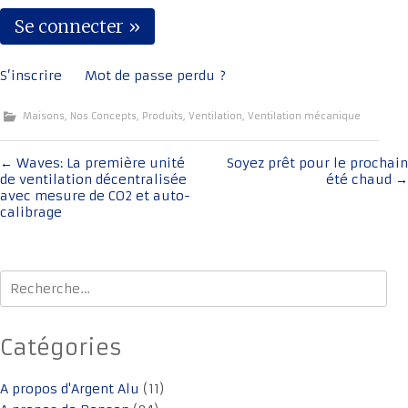
S’inscrire
Mot de passe perdu ?
Maisons
,
Nos Concepts
,
Produits
,
Ventilation
,
Ventilation mécanique
Navigation
←
Waves: La première unité
Soyez prêt pour le prochain
de ventilation décentralisée
été chaud
→
de
avec mesure de CO2 et auto-
l'article
calibrage
Rechercher :
Catégories
A propos d'Argent Alu
(11)