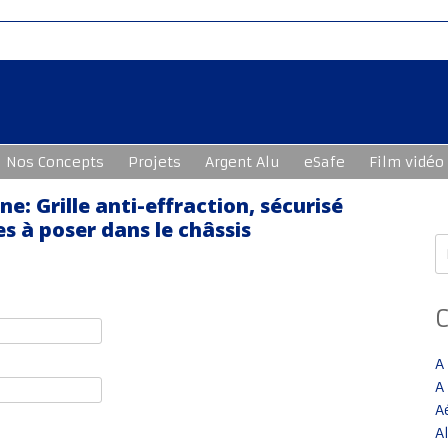
Nos Concepts
Projets
Argent Alu
eSafe
Film vidéo
: Grille anti-effraction, sécurisé
s à poser dans le châssis
R
A
A
A
A