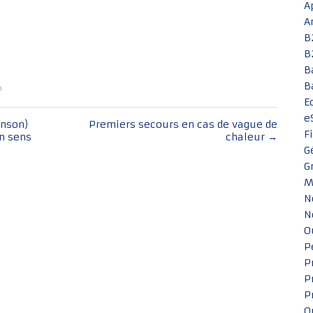
A
A
B
B
B
B
n
E
e
enson)
Premiers secours en cas de vague de
F
on sens
chaleur
→
G
G
M
N
N
O
P
P
P
P
Q