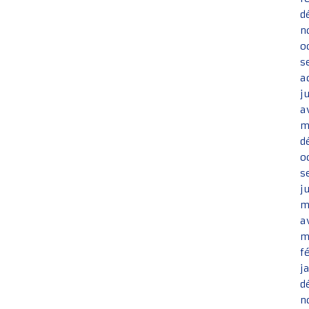
d
n
o
s
a
j
a
m
d
o
s
j
m
a
m
f
j
d
n