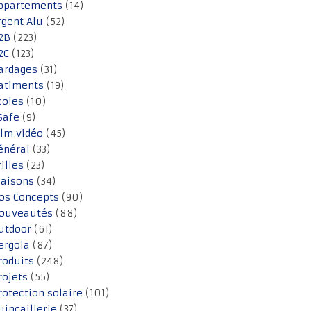
ppartements
(14)
rgent Alu
(52)
2B
(223)
2C
(123)
ardages
(31)
atiments
(19)
coles
(10)
Safe
(9)
ilm vidéo
(45)
énéral
(33)
rilles
(23)
aisons
(34)
os Concepts
(90)
ouveautés
(88)
utdoor
(61)
ergola
(87)
roduits
(248)
rojets
(55)
rotection solaire
(101)
uincaillerie
(37)