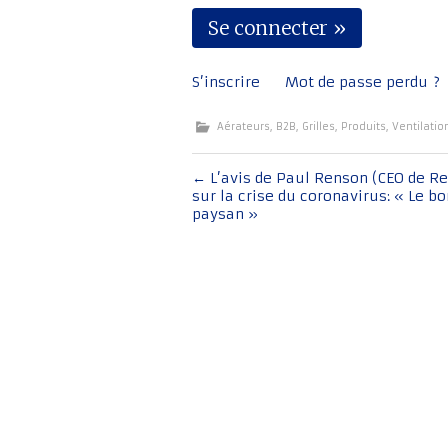
S’inscrire
Mot de passe perdu ?
Aérateurs
,
B2B
,
Grilles
,
Produits
,
Ventilatio
Navigation
←
L’avis de Paul Renson (CEO de R
sur la crise du coronavirus: « Le b
de
paysan »
l'article