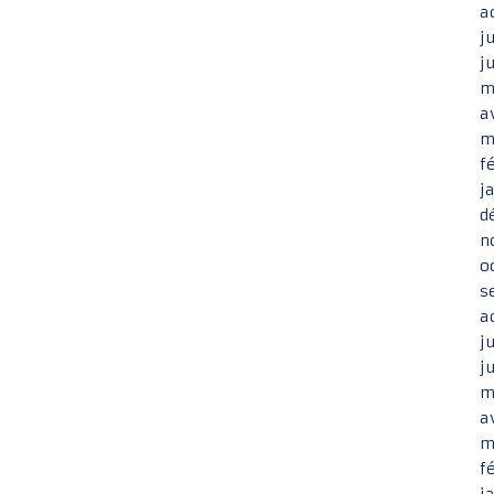
a
j
j
m
a
m
f
j
d
n
o
s
a
j
j
m
a
m
f