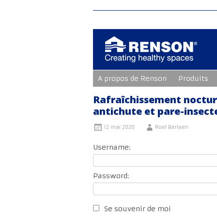
Aller
A propos de Renson
Produits
au
contenu
principal
Rafraîchissement nocturne
antichute et pare-insecte
12 mai 2020
Roel Berlaen
Username:
Password:
Se souvenir de moi