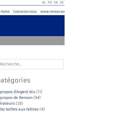
NL
FR
EN
DE
Home
Contactez nous
www.renson.eu
echercher :
Catégories
 propos d'Argent Alu
(11)
 propos de Renson
(94)
érateurs
(25)
lbo boîtes aux lettres
(4)