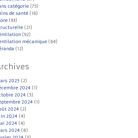
ans catégorie
(75)
oins de santé
(16)
tore
(93)
tructurelle
(21)
entilation
(92)
entilation mécanique
(64)
éranda
(12)
Archives
ars 2025
(2)
écembre 2024
(1)
ctobre 2024
(5)
eptembre 2024
(1)
oût 2024
(2)
uin 2024
(4)
ai 2024
(4)
ars 2024
(8)
évrier 2024
(5)