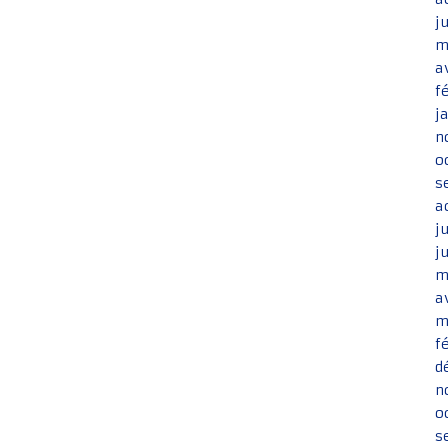
j
m
a
f
j
n
o
s
a
j
j
m
a
m
f
d
n
o
s