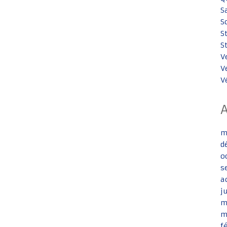
S
S
S
S
V
V
V
m
d
o
s
a
j
m
m
f