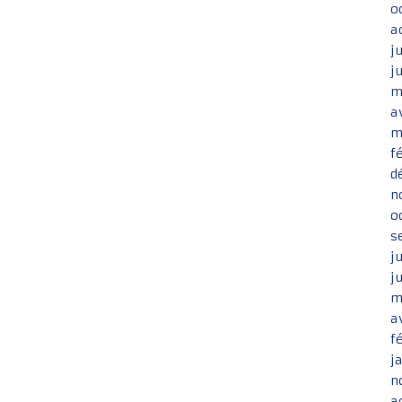
o
a
j
j
m
a
m
f
d
n
o
s
j
j
m
a
f
j
n
a