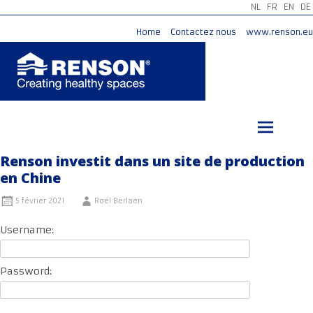
NL
FR
EN
DE
Home
Contactez nous
www.renson.eu
Aller
au
contenu
principal
Renson investit dans un site de production
en Chine
5 février 2021
Roel Berlaen
Username:
Password: