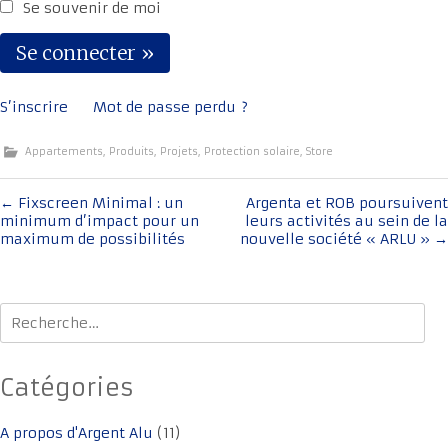
Se souvenir de moi
S’inscrire
Mot de passe perdu ?
Appartements
,
Produits
,
Projets
,
Protection solaire
,
Store
Navigation
←
Fixscreen Minimal : un
Argenta et ROB poursuivent
minimum d’impact pour un
leurs activités au sein de la
de
maximum de possibilités
nouvelle société « ARLU »
→
l'article
Rechercher :
Catégories
A propos d'Argent Alu
(11)