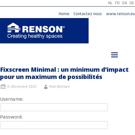
NL
FR
EN
DE
Home
Contactez nous
www.renson.eu
Aller
au
contenu
principal
Fixscreen Minimal : un minimum d’impact
pour un maximum de possibilités
15 décembre 2020
Roel Berlaen
Username:
Password: