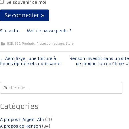
Se souvenir de moi
S’inscrire
Mot de passe perdu ?
B2B
,
B2C
,
Produits
,
Protection solaire
,
Store
Navigation
←
Aero Skye : une toiture à
Renson investit dans un site
lames épurée et coulissante
de production en Chine
→
de
l'article
Rechercher :
Catégories
A propos d'Argent Alu
(11)
A propos de Renson
(94)