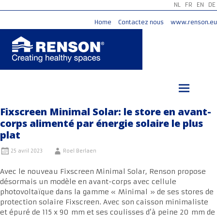
NL
FR
EN
DE
Home
Contactez nous
www.renson.eu
Aller
au
contenu
principal
Fixscreen Minimal Solar: le store en avant-
corps alimenté par énergie solaire le plus
plat
25 avril 2023
Roel Berlaen
Avec le nouveau Fixscreen Minimal Solar, Renson propose
désormais un modèle en avant-corps avec cellule
photovoltaïque dans la gamme « Minimal » de ses stores de
protection solaire Fixscreen. Avec son caisson minimaliste
et épuré de 115 x 90 mm et ses coulisses d’à peine 20 mm de