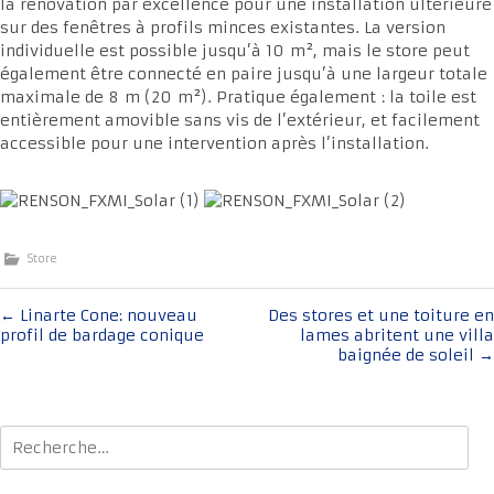
la rénovation par excellence pour une installation ultérieure
sur des fenêtres à profils minces existantes. La version
individuelle est possible jusqu’à 10 m², mais le store peut
également être connecté en paire jusqu’à une largeur totale
maximale de 8 m (20 m²). Pratique également : la toile est
entièrement amovible sans vis de l’extérieur, et facilement
accessible pour une intervention après l’installation.
Store
Navigation
←
Linarte Cone: nouveau
Des stores et une toiture en
profil de bardage conique
lames abritent une villa
de
baignée de soleil
→
l'article
Rechercher :