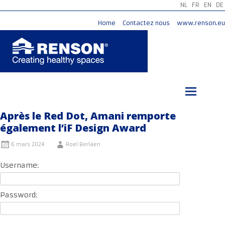
NL
FR
EN
DE
Home
Contactez nous
www.renson.eu
Aller
au
contenu
principal
Après le Red Dot, Amani remporte
également l’iF Design Award
6 mars 2024
Roel Berlaen
Username:
Password: