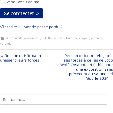
Se souvenir de moi
S’inscrire
Mot de passe perdu ?
A propos de Renson
,
B2B
,
B2C
,
Nouveautés
,
Outdoor
,
Pergola
,
Produits
,
Véranda
Navigation
←
Renson et Hörmann
Renson outdoor living unit
unissent leurs forces
ses forces à celles de Coco
de
Wolf, Cosapots et Cubic pour
l'article
une exposition sans
précédent au Salone del
Mobile 2024
→
Rechercher :