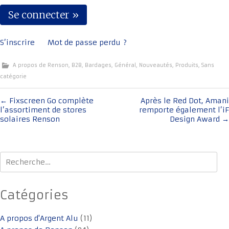
S’inscrire
Mot de passe perdu ?
A propos de Renson
,
B2B
,
Bardages
,
Général
,
Nouveautés
,
Produits
,
Sans
catégorie
Navigation
←
Fixscreen Go complète
Après le Red Dot, Amani
l’assortiment de stores
remporte également l’iF
de
solaires Renson
Design Award
→
l'article
Rechercher :
Catégories
A propos d'Argent Alu
(11)