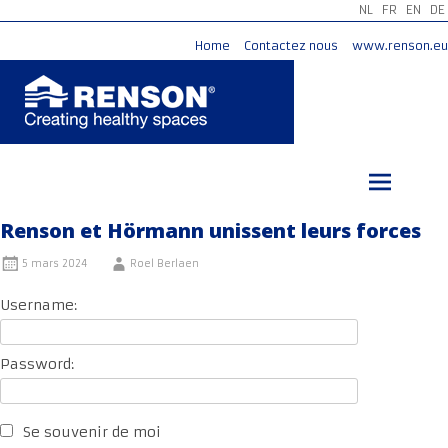
NL
FR
EN
DE
Home
Contactez nous
www.renson.eu
Aller
au
contenu
principal
Renson et Hörmann unissent leurs forces
5 mars 2024
Roel Berlaen
Username:
Password:
Se souvenir de moi