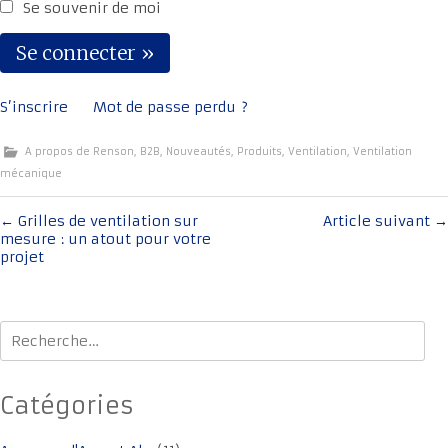
Se souvenir de moi
S’inscrire
Mot de passe perdu ?
A propos de Renson
,
B2B
,
Nouveautés
,
Produits
,
Ventilation
,
Ventilation
mécanique
Navigation
←
Grilles de ventilation sur
Article suivant
→
mesure : un atout pour votre
de
projet
l'article
Rechercher :
Catégories