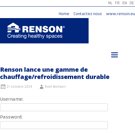
NL
FR
EN
DE
Home
Contactez nous
www.renson.eu
Aller
au
contenu
principal
Renson lance une gamme de
chauffage/refroidissement durable
21 octobre 2024
Roel Berlaen
Username:
Password: