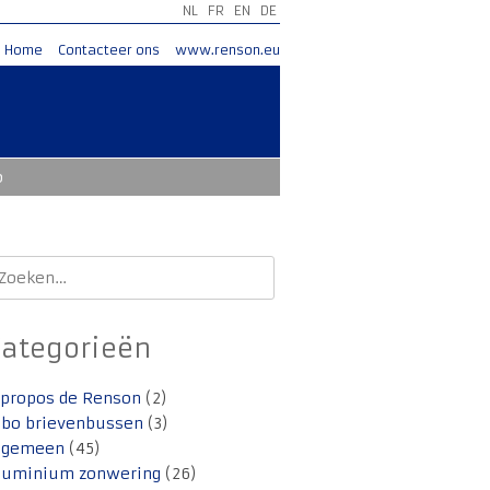
NL
FR
EN
DE
Home
Contacteer ons
www.renson.eu
o
oeken
aar:
Categorieën
 propos de Renson
(2)
lbo brievenbussen
(3)
lgemeen
(45)
luminium zonwering
(26)