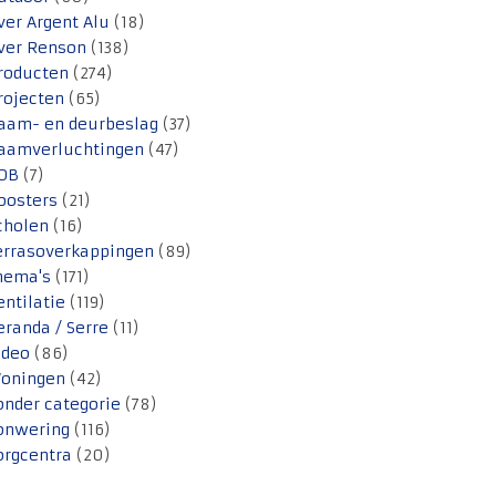
ver Argent Alu
(18)
ver Renson
(138)
roducten
(274)
rojecten
(65)
aam- en deurbeslag
(37)
aamverluchtingen
(47)
OB
(7)
oosters
(21)
cholen
(16)
errasoverkappingen
(89)
hema's
(171)
entilatie
(119)
eranda / Serre
(11)
ideo
(86)
oningen
(42)
onder categorie
(78)
onwering
(116)
orgcentra
(20)