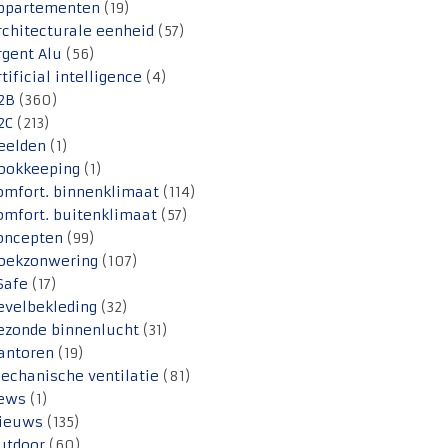
ppartementen
(19)
rchitecturale eenheid
(57)
rgent Alu
(56)
rtificial intelligence
(4)
2B
(360)
2C
(213)
eelden
(1)
ookkeeping
(1)
omfort. binnenklimaat
(114)
omfort. buitenklimaat
(57)
oncepten
(99)
oekzonwering
(107)
Safe
(17)
evelbekleding
(32)
ezonde binnenlucht
(31)
antoren
(19)
echanische ventilatie
(81)
ews
(1)
ieuws
(135)
utdoor
(60)