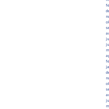
f
d
n
o
s
a
j
j
m
a
f
j
d
n
o
s
a
j
m