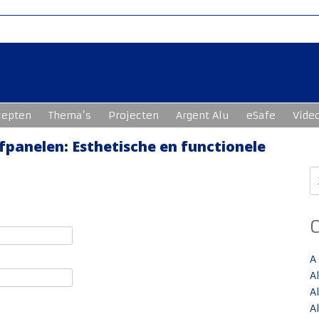
cepten
Thema’s
Projecten
Argent Alu
eSafe
Vide
anelen: Esthetische en functionele
Z
n
A
A
A
A