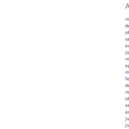
m
d
o
s
a
j
m
a
m
f
d
n
o
s
a
j
j