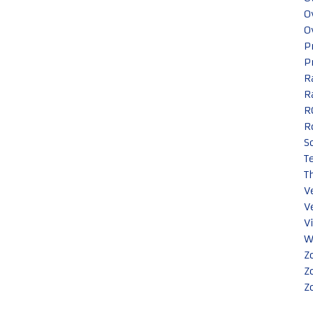
O
O
P
P
R
R
R
R
S
T
T
V
V
V
W
Z
Z
Z