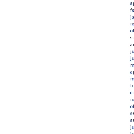
a
f
j
n
o
s
a
j
j
m
a
m
f
d
n
o
s
a
j