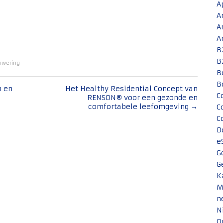
A
A
A
A
B
B
nwering
B
B
n en
Het Healthy Residential Concept van
C
RENSON® voor een gezonde en
comfortabele leefomgeving
→
C
C
D
e
G
G
K
M
n
N
O