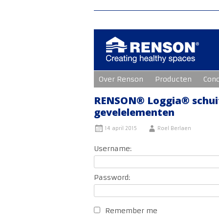
Ga
Over Renson
Producten
Con
naar
de
inhoud
RENSON® Loggia® schuifp
gevelelementen
14 april 2015
Roel Berlaen
Username:
Password:
Remember me