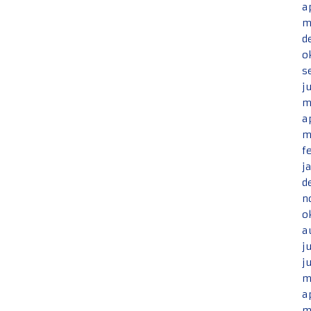
a
m
d
o
s
j
m
a
m
f
j
d
n
o
a
j
j
m
a
m