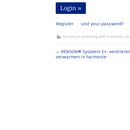
Register
Lost your password?
Aluminium zonwering
,
B2B
,
Producten
,
Zo
Bericht
←
RENSON® Systeem E+: ventilere
verwarmen in harmonie
navigatie