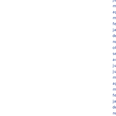
j
m
a
m
f
j
d
n
o
s
a
j
j
m
a
m
f
j
d
n