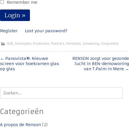
Remember me
Register
Lost your password?
B2B
,
Concepten
,
Producten
,
Thema's
,
Ventilatie
,
Zonwering
,
Zorgcentra
Bericht
←
Panovista®: Nieuwe
RENSON zorgt voor gezonde
screen voor hoekramen glas
lucht in BEN-demowoning
navigatie
op glas
van T.Palm in Mere
→
Zoeken
naar:
Categorieën
A propos de Renson
(2)