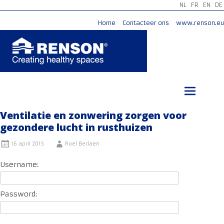
NL
FR
EN
DE
Home
Contacteer ons
www.renson.eu
Ga
naar
de
inhoud
Ventilatie en zonwering zorgen voor
gezondere lucht in rusthuizen
16 april 2015
Roel Berlaen
Username:
Password: