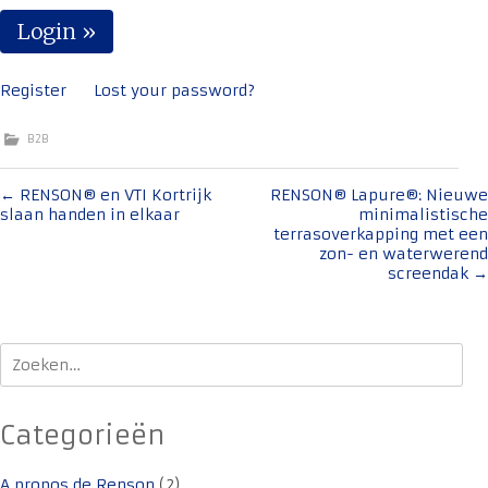
Register
Lost your password?
B2B
Bericht
←
RENSON® en VTI Kortrijk
RENSON® Lapure®: Nieuwe
slaan handen in elkaar
minimalistische
navigatie
terrasoverkapping met een
zon- en waterwerend
screendak
→
Zoeken
naar:
Categorieën
A propos de Renson
(2)