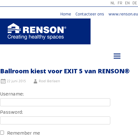
NL
FR
EN
DE
Home
Contacteer ons
www.renson.eu
Ga
naar
de
inhoud
Ballroom kiest voor EXIT 5 van RENSON®
22 juni 2015
Roel Berlaen
Username:
Password:
Remember me