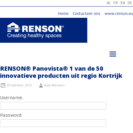
NL
FR
EN
DE
Home
Contacteer ons
www.renson.eu
Ga
naar
de
inhoud
RENSON® Panovista® 1 van de 50
innovatieve producten uit regio Kortrijk
29 oktober 2015
Roel Berlaen
Username:
Password: