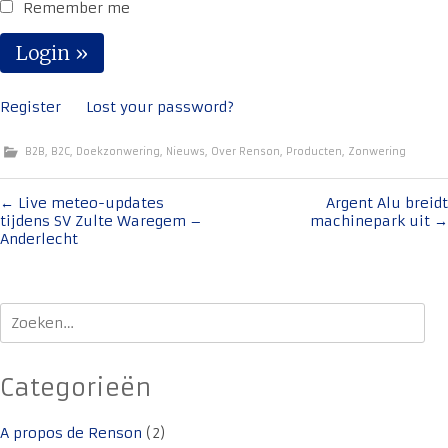
Remember me
Register
Lost your password?
B2B
,
B2C
,
Doekzonwering
,
Nieuws
,
Over Renson
,
Producten
,
Zonwering
Bericht
←
Live meteo-updates
Argent Alu breidt
tijdens SV Zulte Waregem –
machinepark uit
→
navigatie
Anderlecht
Zoeken
naar:
Categorieën
A propos de Renson
(2)