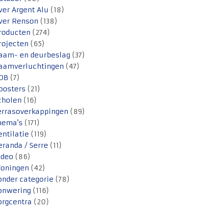
ver Argent Alu
(18)
ver Renson
(138)
roducten
(274)
rojecten
(65)
aam- en deurbeslag
(37)
aamverluchtingen
(47)
OB
(7)
oosters
(21)
cholen
(16)
errasoverkappingen
(89)
hema's
(171)
entilatie
(119)
eranda / Serre
(11)
ideo
(86)
oningen
(42)
onder categorie
(78)
onwering
(116)
orgcentra
(20)