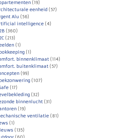
ppartementen
(19)
rchitecturale eenheid
(57)
rgent Alu
(56)
rtificial intelligence
(4)
2B
(360)
2C
(213)
eelden
(1)
ookkeeping
(1)
omfort. binnenklimaat
(114)
omfort. buitenklimaat
(57)
oncepten
(99)
oekzonwering
(107)
Safe
(17)
evelbekleding
(32)
ezonde binnenlucht
(31)
antoren
(19)
echanische ventilatie
(81)
ews
(1)
ieuws
(135)
utdoor
(60)