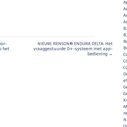
A
A
A
A
B
B
B
or-
NIEUW: RENSON® ENDURA DELTA: Het
B
 het
vraaggestuurde D+-systeem met app-
bediening
→
C
C
C
D
e
G
G
K
M
n
N
O