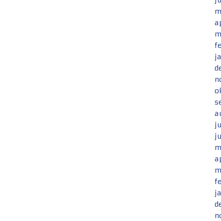
j
m
a
m
f
j
d
n
o
s
a
j
j
m
a
m
f
j
d
n