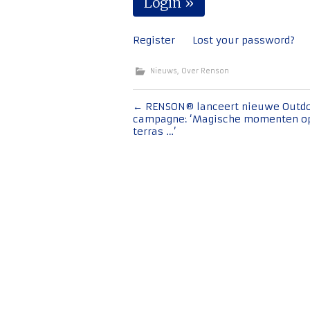
Register
Lost your password?
Nieuws
,
Over Renson
Bericht
←
RENSON® lanceert nieuwe Outdo
campagne: ‘Magische momenten op
navigatie
terras …’