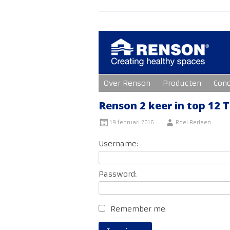
Ga
Over Renson
Producten
Con
naar
de
inhoud
Renson 2 keer in top 12
19 februari 2016
Roel Berlaen
Username:
Password:
Remember me