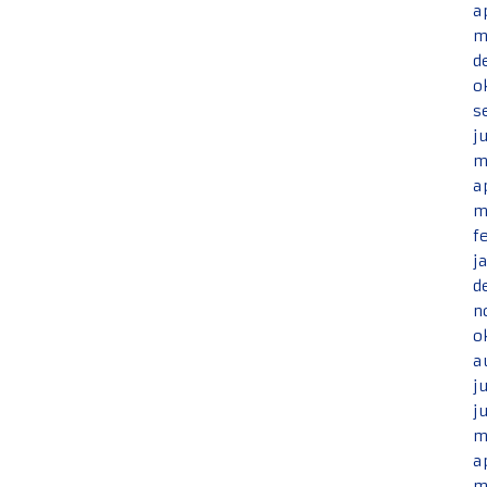
a
m
d
o
s
j
m
a
m
f
j
d
n
o
a
j
j
m
a
m