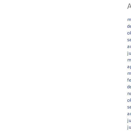
m
d
o
s
a
j
m
a
m
f
d
n
o
s
a
j
j