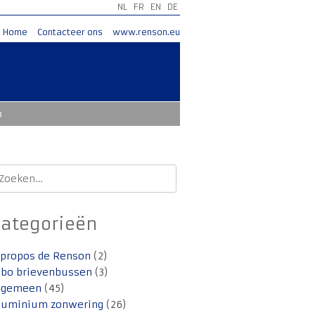
NL
FR
EN
DE
Home
Contacteer ons
www.renson.eu
o
oeken
aar:
Categorieën
 propos de Renson
(2)
lbo brievenbussen
(3)
lgemeen
(45)
luminium zonwering
(26)