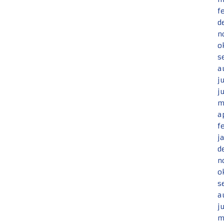
f
d
n
o
s
a
j
j
m
a
f
j
d
n
o
s
a
j
m