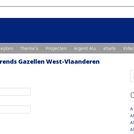
cepten
Thema’s
Projecten
Argent Alu
eSafe
Vide
 Trends Gazellen West-Vlaanderen
Z
n
A
A
A
A