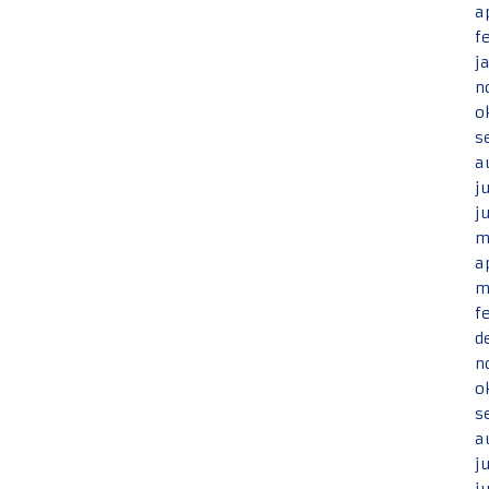
a
f
j
n
o
s
a
j
j
m
a
m
f
d
n
o
s
a
j