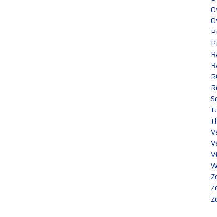
O
O
P
P
R
R
R
R
S
T
T
V
V
V
W
Z
Z
Z