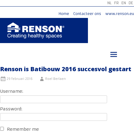
NL
FR
EN
DE
Home
Contacteer ons
www.renson.eu
Ga
naar
de
inhoud
Renson is Batibouw 2016 succesvol gestart
29 februari 2016
Roel Berlaen
Username:
Password:
Remember me