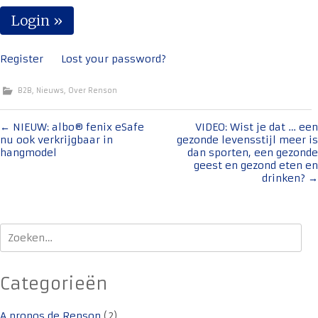
Register
Lost your password?
B2B
,
Nieuws
,
Over Renson
Bericht
←
NIEUW: albo® fenix eSafe
VIDEO: Wist je dat … een
nu ook verkrijgbaar in
gezonde levensstijl meer is
navigatie
hangmodel
dan sporten, een gezonde
geest en gezond eten en
drinken?
→
Zoeken
naar:
Categorieën
A propos de Renson
(2)