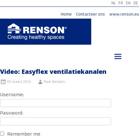
NL
FR
EN
DE
Home
Contacteer ons
www.renson.eu
Ga
naar
de
inhoud
Video: Easyflex ventilatiekanalen
30 maart 2016
Roel Berlaen
Username:
Password:
Remember me