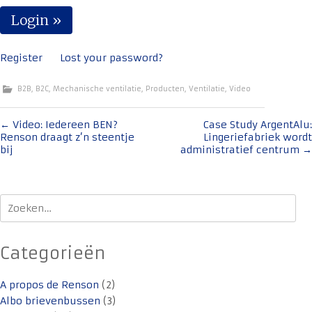
Register
Lost your password?
B2B
,
B2C
,
Mechanische ventilatie
,
Producten
,
Ventilatie
,
Video
Bericht
←
Video: Iedereen BEN?
Case Study ArgentAlu:
Renson draagt z’n steentje
Lingeriefabriek wordt
navigatie
bij
administratief centrum
→
Zoeken
naar:
Categorieën
A propos de Renson
(2)
Albo brievenbussen
(3)