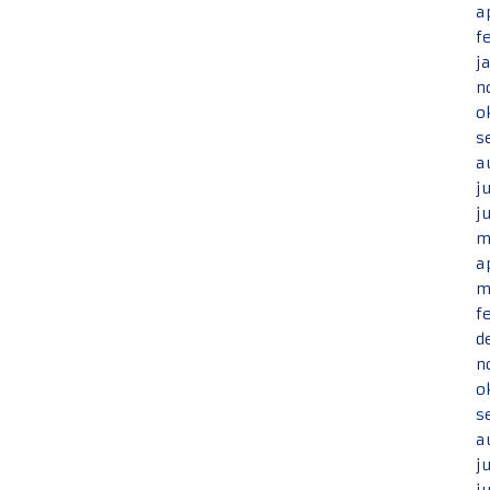
a
f
j
n
o
s
a
j
j
m
a
m
f
d
n
o
s
a
j