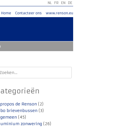
NL
FR
EN
DE
Home
Contacteer ons
www.renson.eu
o
oeken
aar:
Categorieën
 propos de Renson
(2)
lbo brievenbussen
(3)
lgemeen
(45)
luminium zonwering
(26)