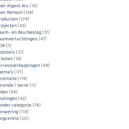
ver Argent Alu
(18)
ver Renson
(138)
roducten
(274)
rojecten
(65)
aam- en deurbeslag
(37)
aamverluchtingen
(47)
OB
(7)
oosters
(21)
cholen
(16)
errasoverkappingen
(89)
hema's
(171)
entilatie
(119)
eranda / Serre
(11)
ideo
(86)
oningen
(42)
onder categorie
(78)
onwering
(116)
orgcentra
(20)