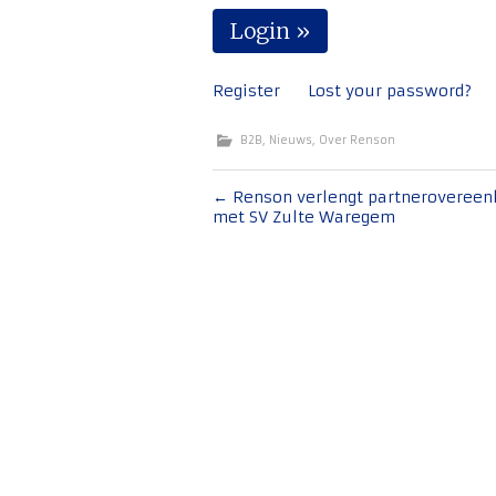
Register
Lost your password?
B2B
,
Nieuws
,
Over Renson
Bericht
←
Renson verlengt partneroveree
met SV Zulte Waregem
navigatie