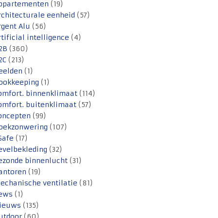
ppartementen
(19)
rchitecturale eenheid
(57)
rgent Alu
(56)
rtificial intelligence
(4)
2B
(360)
2C
(213)
eelden
(1)
ookkeeping
(1)
omfort. binnenklimaat
(114)
omfort. buitenklimaat
(57)
oncepten
(99)
oekzonwering
(107)
Safe
(17)
evelbekleding
(32)
ezonde binnenlucht
(31)
antoren
(19)
echanische ventilatie
(81)
ews
(1)
ieuws
(135)
utdoor
(60)