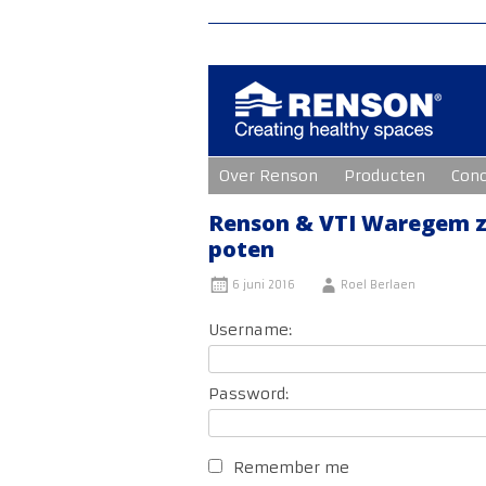
Ga
Over Renson
Producten
Con
naar
de
inhoud
Renson & VTI Waregem z
poten
6 juni 2016
Roel Berlaen
Username:
Password:
Remember me