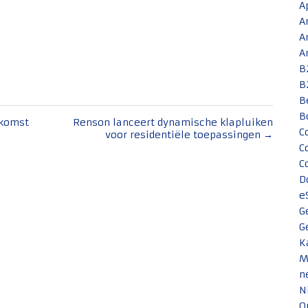
A
A
A
A
B
B
B
B
nkomst
Renson lanceert dynamische klapluiken
C
voor residentiële toepassingen
→
C
C
D
e
G
G
K
M
n
N
O