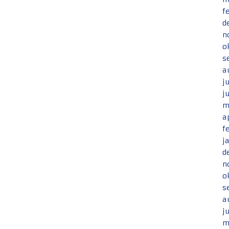
f
d
n
o
s
a
j
j
m
a
f
j
d
n
o
s
a
j
m