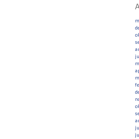
m
d
o
s
a
j
m
a
m
f
d
n
o
s
a
j
j