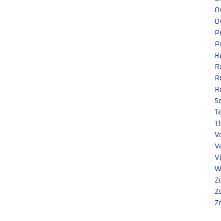
O
O
P
P
R
R
R
R
S
T
T
V
V
V
W
Z
Z
Z