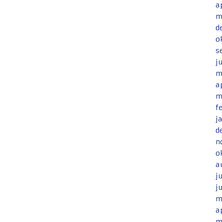
a
m
d
o
s
j
m
a
m
f
j
d
n
o
a
j
j
m
a
m