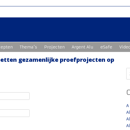
cepten
Thema’s
Projecten
Argent Alu
eSafe
Vide
etten gezamenlijke proefprojecten op
Z
n
A
A
A
A