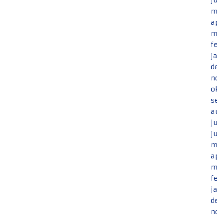
j
m
a
m
f
j
d
n
o
s
a
j
j
m
a
m
f
j
d
n