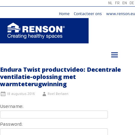
NL
FR
EN
DE
Home
Contacteer ons
www.renson.eu
Ga
naar
de
inhoud
Endura Twist productvideo: Decentrale
ventilatie-oplossing met
warmteterugwinning
18 augustus 2016
Roel Berlaen
Username:
Password: