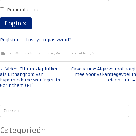
Remember me
Register
Lost your password?
B2B
,
Mechanische ventilatie
,
Producten
,
Ventilatie
,
Video
Bericht
←
Video: Cilium klapluiken
Case study: Algarve roof zorgt
als uithangbord van
mee voor vakantiegevoel in
navigatie
hypermoderne woningen in
eigen tuin
→
Gorinchem (NL)
Zoeken
naar:
Categorieën