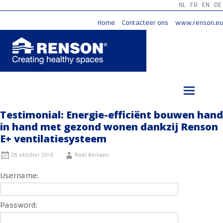
NL
FR
EN
DE
Home
Contacteer ons
www.renson.eu
Ga
naar
de
inhoud
Testimonial: Energie-efficiënt bouwen hand
in hand met gezond wonen dankzij Renson
E+ ventilatiesysteem
28 oktober 2016
Roel Berlaen
Username:
Password: