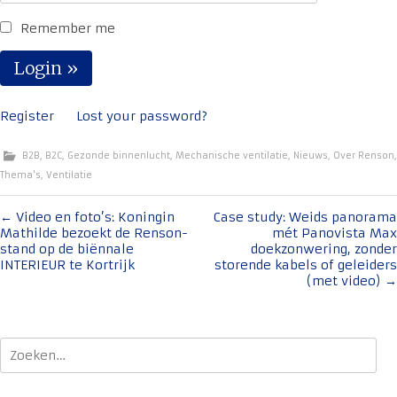
Remember me
Register
Lost your password?
B2B
,
B2C
,
Gezonde binnenlucht
,
Mechanische ventilatie
,
Nieuws
,
Over Renson
,
Thema's
,
Ventilatie
Bericht
←
Video en foto’s: Koningin
Case study: Weids panorama
Mathilde bezoekt de Renson-
mét Panovista Max
navigatie
stand op de biënnale
doekzonwering, zonder
INTERIEUR te Kortrijk
storende kabels of geleiders
(met video)
→
Zoeken
naar: