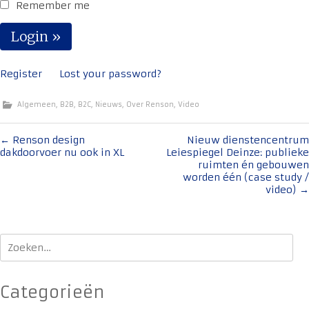
Remember me
Register
Lost your password?
Algemeen
,
B2B
,
B2C
,
Nieuws
,
Over Renson
,
Video
Bericht
←
Renson design
Nieuw dienstencentrum
dakdoorvoer nu ook in XL
Leiespiegel Deinze: publieke
navigatie
ruimten én gebouwen
worden één (case study /
video)
→
Zoeken
naar:
Categorieën