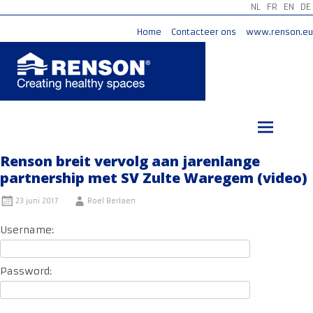
NL
FR
EN
DE
Home
Contacteer ons
www.renson.eu
Ga
naar
de
inhoud
Renson breit vervolg aan jarenlange
partnership met SV Zulte Waregem (video)
23 juni 2017
Roel Berlaen
Username:
Password: