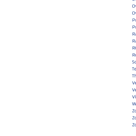
O
O
P
P
R
R
R
R
S
T
T
V
V
V
W
Z
Z
Z