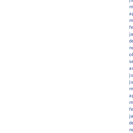
j
m
a
m
f
j
d
n
o
s
a
j
j
m
a
m
f
j
d
n