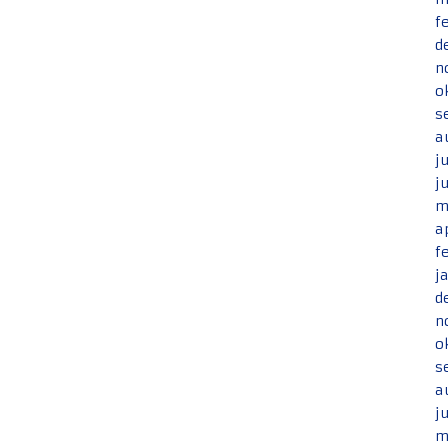
f
d
n
o
s
a
j
j
m
a
f
j
d
n
o
s
a
j
m