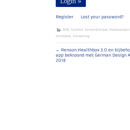
Register
Lost your password?
B2B
,
Comfort. binnenklimaat
,
Doekzonwer
Ventilatie
,
Zonwering
Bericht
←
Renson Healthbox 3.0 en bijbeh
app bekroond met German Design 
navigatie
2018