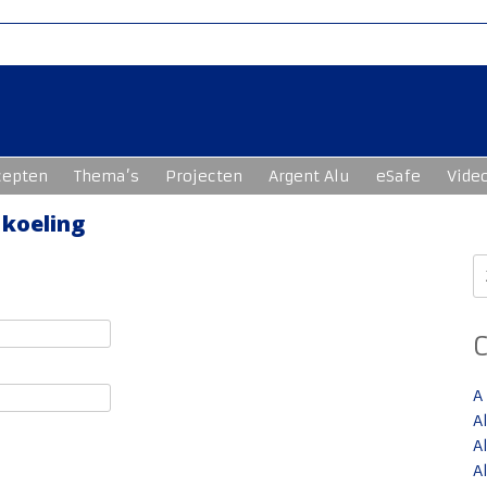
cepten
Thema’s
Projecten
Argent Alu
eSafe
Vide
 koeling
Z
n
A
A
A
A