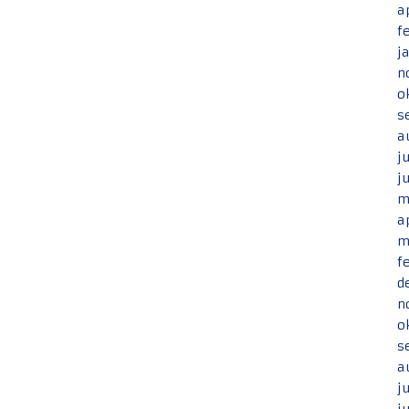
a
f
j
n
o
s
a
j
j
m
a
m
f
d
n
o
s
a
j