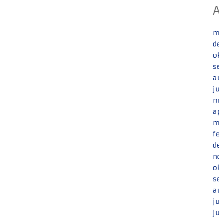
m
d
o
s
a
j
m
a
m
f
d
n
o
s
a
j
j