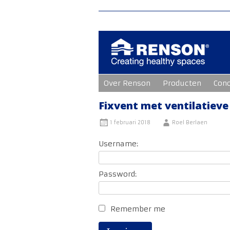
Ga
Over Renson
Producten
Con
naar
de
inhoud
Fixvent met ventilatieve
1 februari 2018
Roel Berlaen
Username:
Password:
Remember me