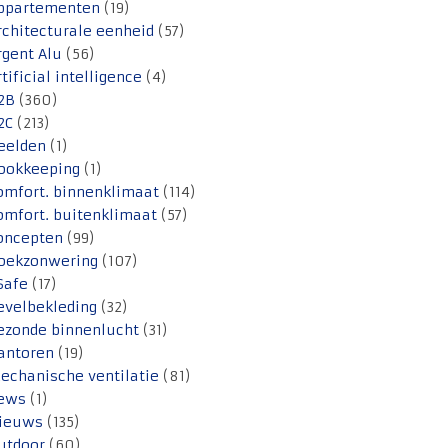
ppartementen
(19)
rchitecturale eenheid
(57)
rgent Alu
(56)
rtificial intelligence
(4)
2B
(360)
2C
(213)
eelden
(1)
ookkeeping
(1)
omfort. binnenklimaat
(114)
omfort. buitenklimaat
(57)
oncepten
(99)
oekzonwering
(107)
Safe
(17)
evelbekleding
(32)
ezonde binnenlucht
(31)
antoren
(19)
echanische ventilatie
(81)
ews
(1)
ieuws
(135)
utdoor
(60)