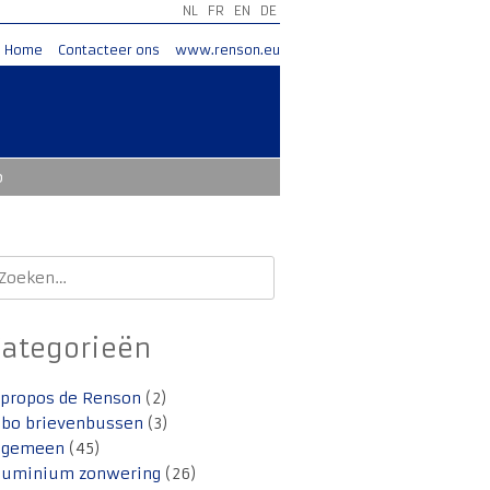
NL
FR
EN
DE
Home
Contacteer ons
www.renson.eu
o
oeken
aar:
Categorieën
 propos de Renson
(2)
lbo brievenbussen
(3)
lgemeen
(45)
luminium zonwering
(26)