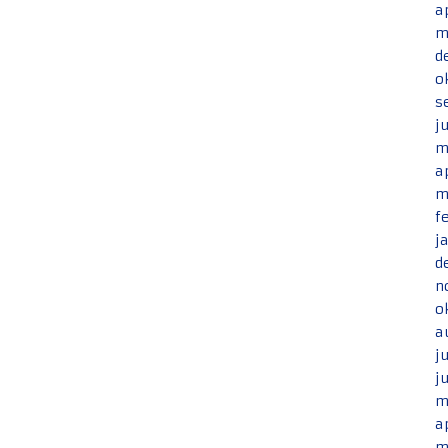
a
m
d
o
s
j
m
a
m
f
j
d
n
o
a
j
j
m
a
m