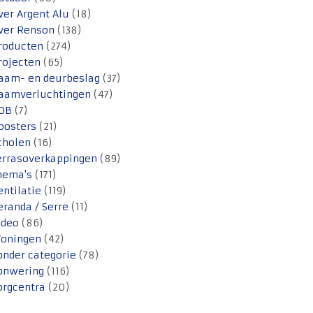
ver Argent Alu
(18)
ver Renson
(138)
roducten
(274)
rojecten
(65)
aam- en deurbeslag
(37)
aamverluchtingen
(47)
OB
(7)
oosters
(21)
cholen
(16)
errasoverkappingen
(89)
hema's
(171)
entilatie
(119)
eranda / Serre
(11)
ideo
(86)
oningen
(42)
onder categorie
(78)
onwering
(116)
orgcentra
(20)