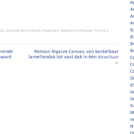
A
A
A
A
B
ing
,
Gezonde binnenlucht
,
Producten
,
Raamverluchtingen
,
Thema's
,
B
B
B
orende
Renson Algarve Canvas: van kantelbaar
Award
lamellendak tot vast dak in één structuur
C
→
C
C
D
e
G
G
K
M
n
N
O